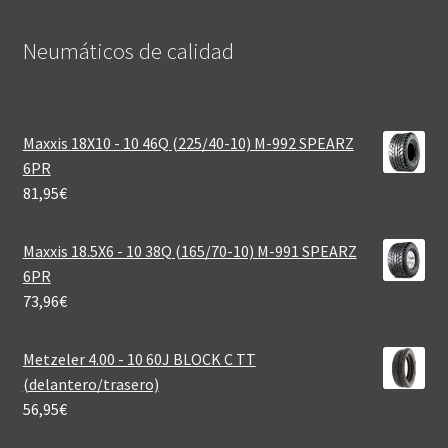
Neumáticos de calidad‎
Maxxis 18X10 - 10 46Q (225/40-10) M-992 SPEARZ
6PR
81,95
€
Maxxis 18.5X6 - 10 38Q (165/70-10) M-991 SPEARZ
6PR
73,96
€
Metzeler 4.00 - 10 60J BLOCK C TT
(delantero/trasero)
56,95
€