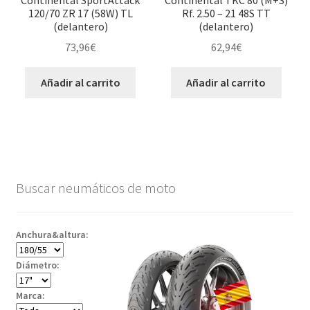
120/70 ZR 17 (58W) TL
Rf. 2.50 – 21 48S TT
(delantero)
(delantero)
73,96
€
62,94
€
Añadir al carrito
Añadir al carrito
Buscar neumáticos de moto
Anchura&altura:
Diámetro:
Marca: