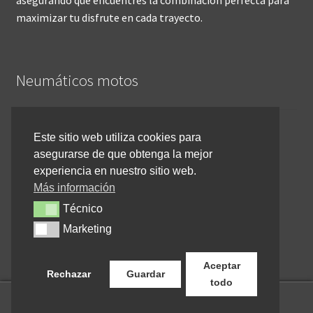
maximizar tu disfrute en cada trayecto.
Neumáticos motos
Inicio
Este sitio web utiliza cookies para
asegurarse de que obtenga la mejor
Cómo comprar online
experiencia en nuestro sitio web.
Devoluciones y reembolsos
Más información
Técnico
Técnico
Cancelar pedido
Marketing
Marketing
Contacto
Aceptar
Rechazar
Guardar
todo
0