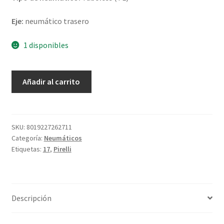
Eje:
neumático trasero
1 disponibles
Pirelli
Añadir al carrito
Angel
City
80/90
-
SKU:
8019227262711
Categoría:
Neumáticos
17
Etiquetas:
17
,
Pirelli
44S
TL
(trasero)
cantidad
Descripción