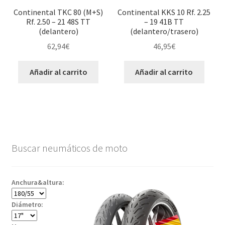
Continental TKC 80 (M+S)
Continental KKS 10 Rf. 2.25
Rf. 2.50 – 21 48S TT
– 19 41B TT
(delantero)
(delantero/trasero)
62,94
€
46,95
€
Añadir al carrito
Añadir al carrito
Buscar neumáticos de moto
Anchura&altura:
Diámetro: