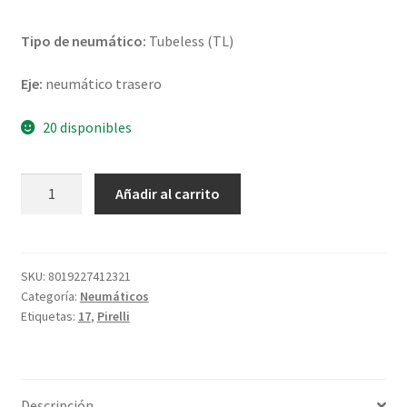
Tipo de neumático:
Tubeless (TL)
Eje:
neumático trasero
20 disponibles
Pirelli
Añadir al carrito
Diablo
Supercorsa
V4
SP
SKU:
8019227412321
Categoría:
Neumáticos
180/55
Etiquetas:
17
,
Pirelli
ZR
17
(73W)
TL
Descripción