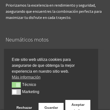
Priorizamos la excelencia en rendimiento y seguridad,
asegurando que encuentres la combinación perfecta para
maximizar tu disfrute en cada trayecto.
Neumáticos motos
Inicio
Este sitio web utiliza cookies para
asegurarse de que obtenga la mejor
Cómo comprar online
experiencia en nuestro sitio web.
Devoluciones y reembolsos
Más información
Técnico
Técnico
Cancelar pedido
Marketing
Marketing
Contacto
Aceptar
Rechazar
Guardar