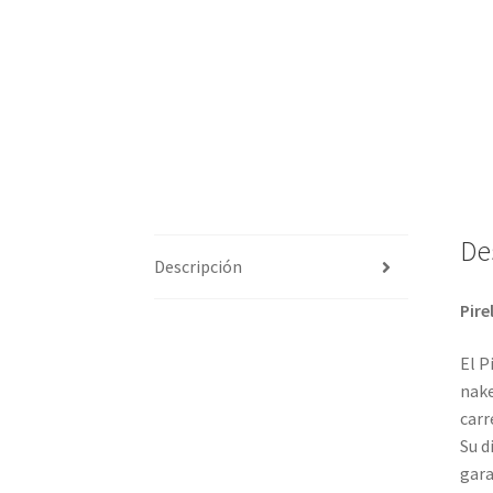
De
Descripción
Pire
El P
nake
carr
Su d
gara