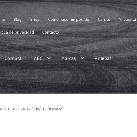
me
Blog
Shop
Cómo hacer un pedido
Carrito
Mi cuenta
ítica de privacidad
Contacto
Comprar
ABC
Marcas
Pruebas
so IV 180/55 ZR 17 (73W) TL (trasero)