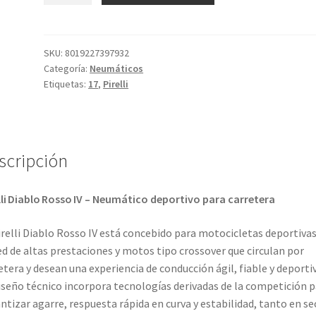
Rosso
IV
180/55
SKU:
8019227397932
Categoría:
Neumáticos
ZR
Etiquetas:
17
,
Pirelli
17
(73W)
TL
(trasero)
scripción
cantidad
lli Diablo Rosso IV – Neumático deportivo para carretera
irelli Diablo Rosso IV está concebido para motocicletas deportivas
d de altas prestaciones y motos tipo crossover que circulan por
etera y desean una experiencia de conducción ágil, fiable y deportiv
iseño técnico incorpora tecnologías derivadas de la competición p
ntizar agarre, respuesta rápida en curva y estabilidad, tanto en se