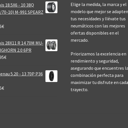
Elige la medida, la marca y el
is 18.5X6 - 10 38Q
modelo que mejor se adapten
/70-10) M-991 SPEARZ
tus necesidades y llévate tus
neumáticos con las mejores
6
€
ofertas disponibles en el
mercado.
is 28X11 R 14 70M MU-
BIGHORN 2.0 6PR
Priorizamos la excelencia en
95
€
rendimiento y seguridad,
asegurando que encuentres l
enau 5.20 - 13 70P P36
combinación perfecta para
maximizar tu disfrute en cad
5
€
trayecto.