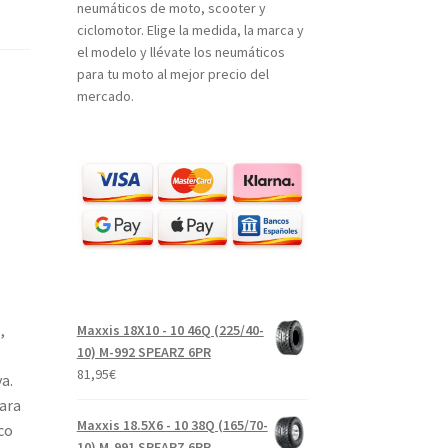
neumáticos de moto, scooter y
ciclomotor. Elige la medida, la marca y
el modelo y llévate los neumáticos
para tu moto al mejor precio del
mercado.
,
Maxxis 18X10 - 10 46Q (225/40-
10) M-992 SPEARZ 6PR
81,95
€
a.
ara
Maxxis 18.5X6 - 10 38Q (165/70-
co
10) M-991 SPEARZ 6PR