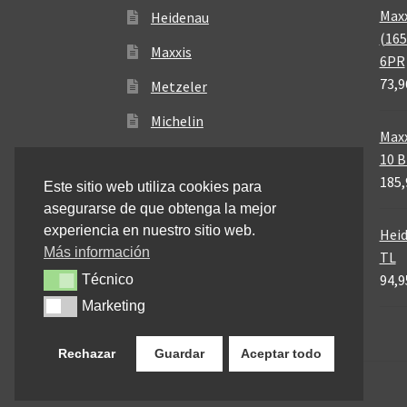
Maxx
Heidenau
(165
Maxxis
6PR
73,9
Metzeler
Michelin
Maxx
Mitas
10 
185,
Este sitio web utiliza cookies para
Pirelli
asegurarse de que obtenga la mejor
experiencia en nuestro sitio web.
Heid
Más información
TL
94,9
Técnico
Técnico
Marketing
Marketing
Rechazar
Guardar
Aceptar todo