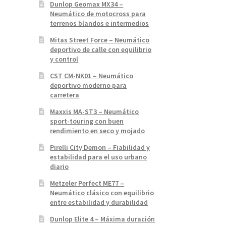
Dunlop Geomax MX34 –
Neumático de motocross para
terrenos blandos e intermedios
Mitas Street Force – Neumático
deportivo de calle con equilibrio
y control
CST CM-NK01 – Neumático
deportivo moderno para
carretera
Maxxis MA-ST3 – Neumático
sport-touring con buen
rendimiento en seco y mojado
Pirelli City Demon – Fiabilidad y
estabilidad para el uso urbano
diario
Metzeler Perfect ME77 –
Neumático clásico con equilibrio
entre estabilidad y durabilidad
Dunlop Elite 4 – Máxima duración