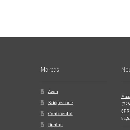
Marcas
Neu
Avon
Maxx
Bridgestone
(225
6PR
Continental
81,9
Dunlop