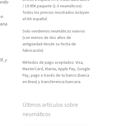
ando
/ 19.95€ paquete (1-3 neumáticos).
Todos los precios mostrados incluyen
ón
el IVA español.
mana
Solo vendemos neumáticos nuevos
(con menos de dos años de
antigüedad desde su fecha de
fabricación)
R, y
Métodos de pago aceptados: Visa,
MasterCard, Klarna, Apple Pay, Google
Pay, pago a través de tu banco (banca
en línea) y transferencia bancaria.
Últimos artículos sobre
neumáticos