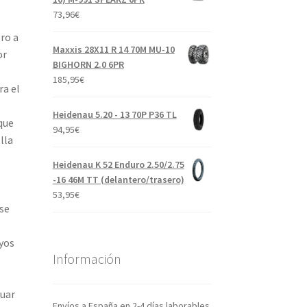
73,96
€
ro a
Maxxis 28X11 R 14 70M MU-10
or
BIGHORN 2.0 6PR
185,95
€
ra el
Heidenau 5.20 - 13 70P P36 TL
que
94,95
€
lla
Heidenau K 52 Enduro 2.50/2.75
-16 46M TT (delantero/trasero)
53,95
€
 se
oyos
Información
cuar
Envíos a España en 2-4 días laborables