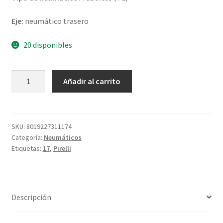
Eje:
neumático trasero
20 disponibles
Pirelli
Añadir al carrito
Angel
GT
II
160/60
SKU:
8019227311174
Categoría:
Neumáticos
ZR
Etiquetas:
17
,
Pirelli
17
(69W)
TL
(trasero)
Descripción
cantidad