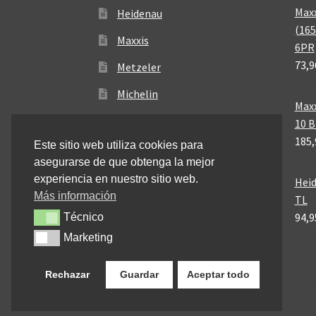
Maxx
Heidenau
(165
Maxxis
6PR
73,9
Metzeler
Michelin
Maxx
Mitas
10 
185,
Este sitio web utiliza cookies para
Pirelli
asegurarse de que obtenga la mejor
experiencia en nuestro sitio web.
Heid
Más información
TL
94,9
Técnico
Técnico
Marketing
Marketing
Rechazar
Guardar
Aceptar todo