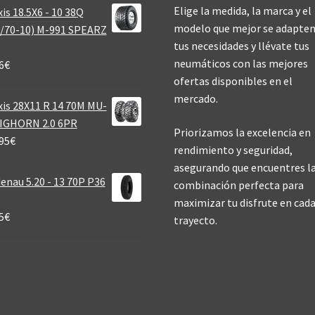
Elige la medida, la marca y el
is 18.5X6 - 10 38Q
modelo que mejor se adapten
/70-10) M-991 SPEARZ
tus necesidades y llévate tus
neumáticos con las mejores
6
€
ofertas disponibles en el
mercado.
is 28X11 R 14 70M MU-
BIGHORN 2.0 6PR
Priorizamos la excelencia en
95
€
rendimiento y seguridad,
asegurando que encuentres l
enau 5.20 - 13 70P P36
combinación perfecta para
maximizar tu disfrute en cad
5
€
trayecto.