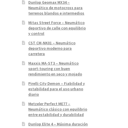
Dunlop Geomax MX34 –
Neumático de motocross para
terrenos blandos e intermedios
Mitas Street Force – Neumático
deportivo de calle con equilibrio
y control
CST CM-NK01 – Neumático
deportivo moderno para
carretera
Maxxis MA-ST3 – Neumático
sport-touring con buen
rendimiento en seco y mojado
Pirelli City Demon – Fiabilidad y
estabilidad para el uso urbano
diario
Metzeler Perfect ME77 –
Neumático clásico con equilibrio
entre estabilidad y durabilidad
Dunlop Elite 4 – Máxima duración