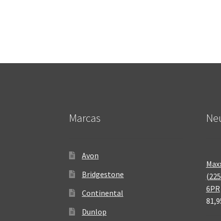
Marcas
Neu
Avon
Maxx
Bridgestone
(225
6PR
Continental
81,9
Dunlop