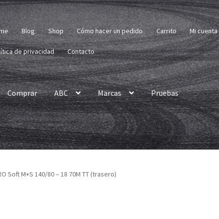
me
Blog
Shop
Cómo hacer un pedido
Carrito
Mi cuenta
ítica de privacidad
Contacto
Comprar
ABC
Marcas
Pruebas
PRO Soft M+S 140/80 – 18 70M TT (trasero)