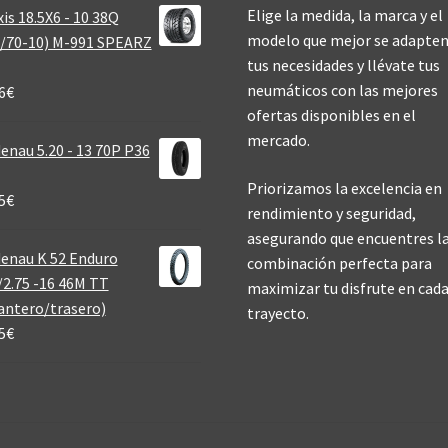
Elige la medida, la marca y el
is 18.5X6 - 10 38Q
modelo que mejor se adapten
/70-10) M-991 SPEARZ
tus necesidades y llévate tus
neumáticos con las mejores
6
€
ofertas disponibles en el
mercado.
enau 5.20 - 13 70P P36
Priorizamos la excelencia en
5
€
rendimiento y seguridad,
asegurando que encuentres l
enau K 52 Enduro
combinación perfecta para
/2.75 -16 46M TT
maximizar tu disfrute en cad
antero/trasero)
trayecto.
5
€