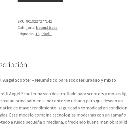
Scooter
130/60
-
SKU:
8019227277142
Categoría:
Neumáticos
13
Etiquetas:
13
,
Pirelli
60P
TL
Rf.
(delantero/trasero)
scripción
cantidad
lli Angel Scooter – Neumático para scooter urbano y mixto
irelli Angel Scooter ha sido desarrollado para scooters y motos li
circulan principalmente por entorno urbano pero que desean un
ático de mayor rendimiento, seguridad y comodidad en condicio
adas. Este modelo combina tecnologías modernas con un tamaño
tado a rueda pequeña o mediana, ofreciendo buena maniobrabilid