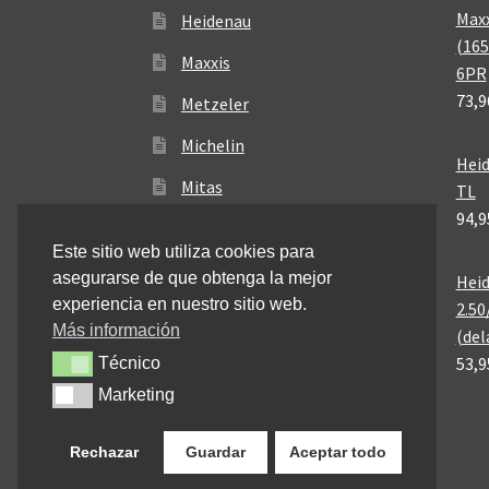
Maxx
Heidenau
(165
Maxxis
6PR
73,9
Metzeler
Michelin
Heid
Mitas
TL
94,9
Pirelli
Este sitio web utiliza cookies para
asegurarse de que obtenga la mejor
Heid
experiencia en nuestro sitio web.
2.50
Más información
(del
53,9
Técnico
Técnico
Marketing
Marketing
Rechazar
Guardar
Aceptar todo