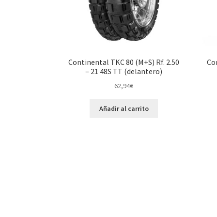
Continental TKC 80 (M+S) Rf. 2.50
Con
– 21 48S TT (delantero)
62,94
€
Añadir al carrito