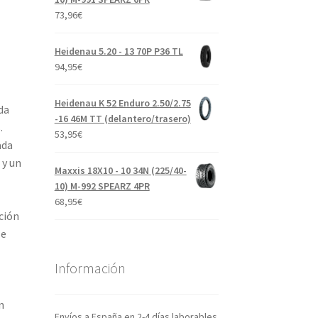
73,96
€
Heidenau 5.20 - 13 70P P36 TL
94,95
€
Heidenau K 52 Enduro 2.50/2.75
da
-16 46M TT (delantero/trasero)
.
53,95
€
ada
 y un
Maxxis 18X10 - 10 34N (225/40-
10) M-992 SPEARZ 4PR
68,95
€
ción
le
Información
n
Envíos a España en 2-4 días laborables