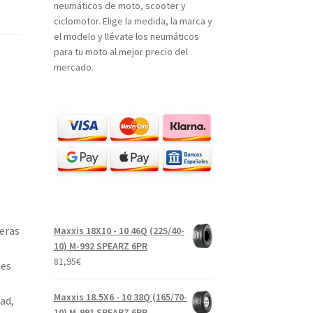
neumáticos de moto, scooter y
ciclomotor. Elige la medida, la marca y
el modelo y llévate los neumáticos
para tu moto al mejor precio del
mercado.
geras
Maxxis 18X10 - 10 46Q (225/40-
10) M-992 SPEARZ 6PR
81,95
€
nes
Maxxis 18.5X6 - 10 38Q (165/70-
ad,
10) M-991 SPEARZ 6PR