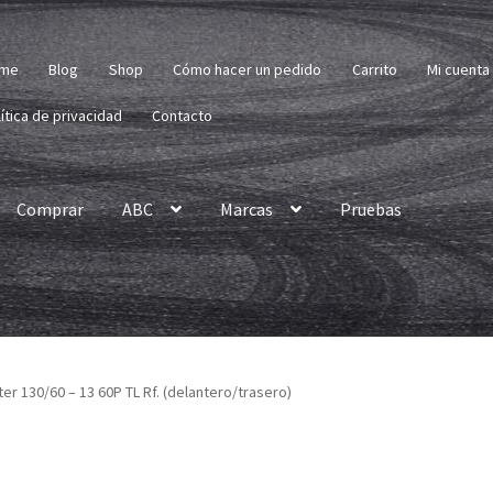
me
Blog
Shop
Cómo hacer un pedido
Carrito
Mi cuenta
ítica de privacidad
Contacto
Comprar
ABC
Marcas
Pruebas
ter 130/60 – 13 60P TL Rf. (delantero/trasero)