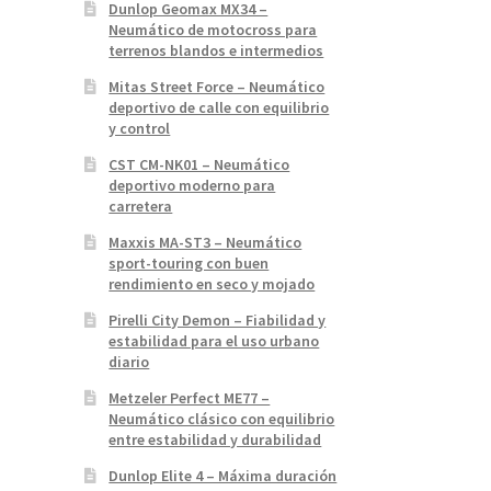
Dunlop Geomax MX34 –
Neumático de motocross para
terrenos blandos e intermedios
Mitas Street Force – Neumático
deportivo de calle con equilibrio
y control
CST CM-NK01 – Neumático
deportivo moderno para
carretera
Maxxis MA-ST3 – Neumático
sport-touring con buen
rendimiento en seco y mojado
Pirelli City Demon – Fiabilidad y
estabilidad para el uso urbano
diario
Metzeler Perfect ME77 –
Neumático clásico con equilibrio
entre estabilidad y durabilidad
Dunlop Elite 4 – Máxima duración