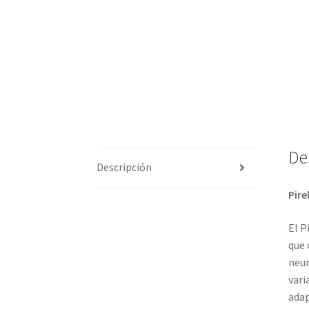
De
Descripción
Pire
El P
que 
neum
vari
adap