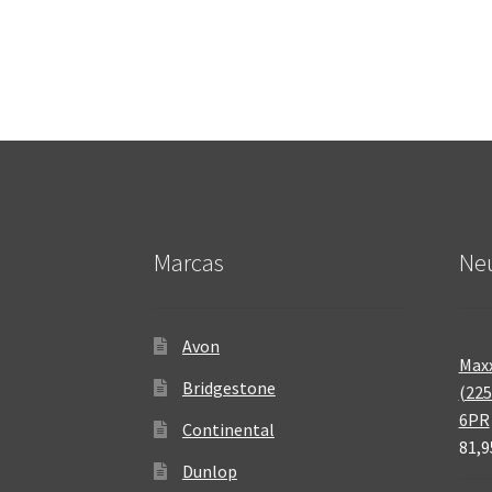
Marcas
Neu
Avon
Maxx
Bridgestone
(225
6PR
Continental
81,9
Dunlop