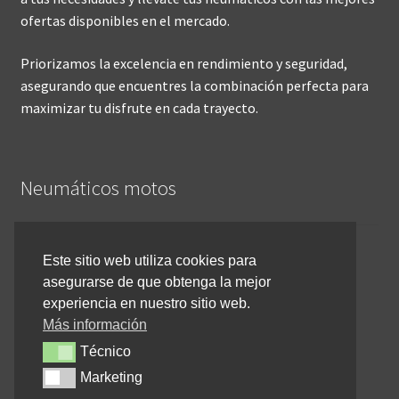
ofertas disponibles en el mercado.
Priorizamos la excelencia en rendimiento y seguridad,
asegurando que encuentres la combinación perfecta para
maximizar tu disfrute en cada trayecto.
Neumáticos motos
Inicio
Este sitio web utiliza cookies para
asegurarse de que obtenga la mejor
Cómo comprar online
experiencia en nuestro sitio web.
Devoluciones y reembolsos
Más información
Técnico
Técnico
Cancelar pedido
Marketing
Marketing
Contacto