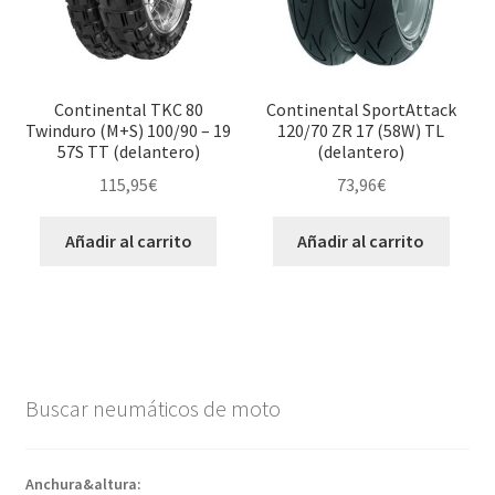
Continental TKC 80
Continental SportAttack
Twinduro (M+S) 100/90 – 19
120/70 ZR 17 (58W) TL
57S TT (delantero)
(delantero)
115,95
€
73,96
€
Añadir al carrito
Añadir al carrito
Buscar neumáticos de moto
Anchura&altura: