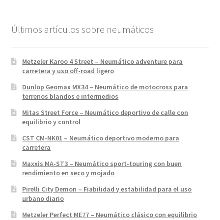
Últimos artículos sobre neumáticos
Metzeler Karoo 4 Street – Neumático adventure para
carretera y uso off-road ligero
Dunlop Geomax MX34 – Neumático de motocross para
terrenos blandos e intermedios
Mitas Street Force – Neumático deportivo de calle con
equilibrio y control
CST CM-NK01 – Neumático deportivo moderno para
carretera
Maxxis MA-ST3 – Neumático sport-touring con buen
rendimiento en seco y mojado
Pirelli City Demon – Fiabilidad y estabilidad para el uso
urbano diario
Metzeler Perfect ME77 – Neumático clásico con equilibrio