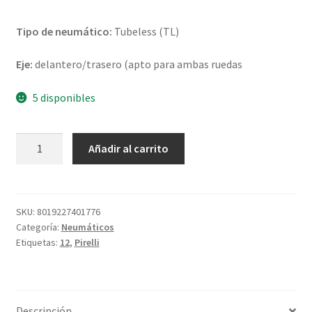
Tipo de neumático:
Tubeless (TL)
Eje:
delantero/trasero (apto para ambas ruedas
5 disponibles
Pirelli
Añadir al carrito
Angel
Scooter
120/70
-
SKU:
8019227401776
Categoría:
Neumáticos
12
Etiquetas:
12
,
Pirelli
51L
TL
(delantero/trasero)
cantidad
Descripción