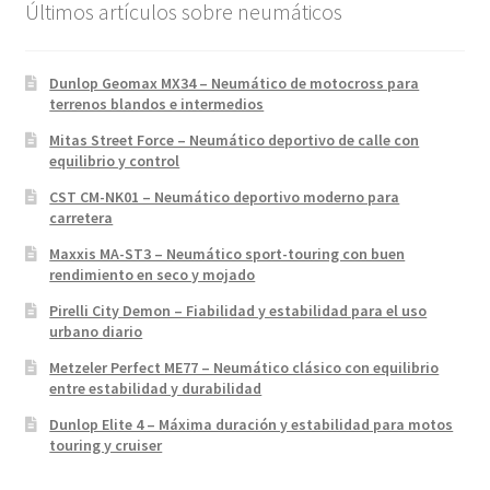
Últimos artículos sobre neumáticos
Dunlop Geomax MX34 – Neumático de motocross para
terrenos blandos e intermedios
Mitas Street Force – Neumático deportivo de calle con
equilibrio y control
CST CM-NK01 – Neumático deportivo moderno para
carretera
Maxxis MA-ST3 – Neumático sport-touring con buen
rendimiento en seco y mojado
Pirelli City Demon – Fiabilidad y estabilidad para el uso
urbano diario
Metzeler Perfect ME77 – Neumático clásico con equilibrio
entre estabilidad y durabilidad
Dunlop Elite 4 – Máxima duración y estabilidad para motos
touring y cruiser