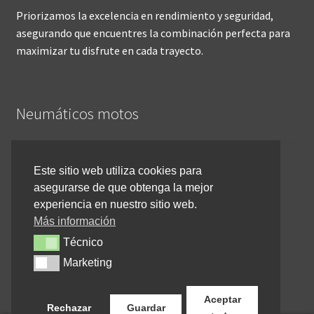
Priorizamos la excelencia en rendimiento y seguridad,
asegurando que encuentres la combinación perfecta para
maximizar tu disfrute en cada trayecto.
Neumáticos motos
Inicio
Este sitio web utiliza cookies para
asegurarse de que obtenga la mejor
Cómo comprar online
experiencia en nuestro sitio web.
Devoluciones y reembolsos
Más información
Técnico
Técnico
Cancelar pedido
Marketing
Marketing
Contacto
Aceptar
Rechazar
Guardar