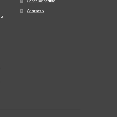
Cancelar pedido
Contacto
 a
a
a