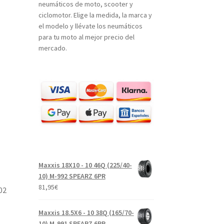
neumáticos de moto, scooter y
ciclomotor. Elige la medida, la marca y
el modelo y llévate los neumáticos
para tu moto al mejor precio del
mercado.
Maxxis 18X10 - 10 46Q (225/40-
10) M-992 SPEARZ 6PR
81,95
€
02
Maxxis 18.5X6 - 10 38Q (165/70-
10) M-991 SPEARZ 6PR