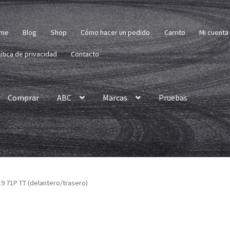
me
Blog
Shop
Cómo hacer un pedido
Carrito
Mi cuenta
ítica de privacidad
Contacto
Comprar
ABC
Marcas
Pruebas
 19 71P TT (delantero/trasero)