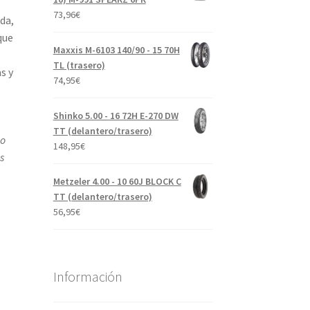
73,96
€
da,
que
Maxxis M-6103 140/90 - 15 70H
TL (trasero)
s y
74,95
€
Shinko 5.00 - 16 72H E-270 DW
TT (delantero/trasero)
lo
148,95
€
s
Metzeler 4.00 - 10 60J BLOCK C
TT (delantero/trasero)
56,95
€
Información