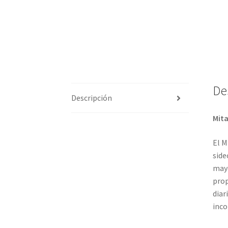
De
Descripción
Mita
El M
side
mayo
prop
diar
inco