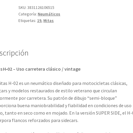
-
SKU:
3831126106515
Categoría:
Neumáticos
19
Etiquetas:
19
,
Mitas
71P
TT
(delantero/trasero)
cantidad
scripción
s H‑02 – Uso carretera clásico / vintage
itas H-02 es un neumático diseñado para motocicletas clásicas,
cars y modelos restaurados de estilo veterano que circulan
rmente por carretera. Su patrón de dibujo “semi-bloque”
orciona buena maniobrabilidad y fiabilidad en condiciones de uso
io, tanto en seco como en mojado. En la versión SUPER SIDE, el H-
rpora flancos reforzados para sidecars.