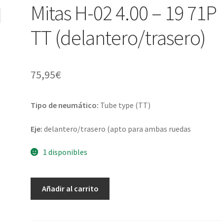
Mitas H-02 4.00 – 19 71P
TT (delantero/trasero)
75,95
€
Tipo de neumático:
Tube type (TT)
Eje:
delantero/trasero (apto para ambas ruedas
1 disponibles
Mitas
Añadir al carrito
H-
02
4.00