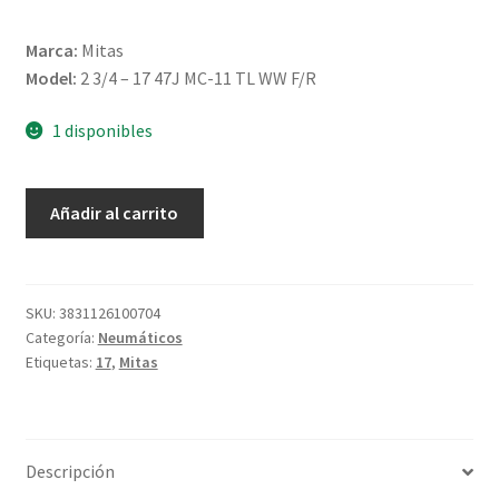
Marca:
Mitas
Model:
2 3/4 – 17 47J MC-11 TL WW F/R
1 disponibles
Mitas
Añadir al carrito
2
3/4
-
17
SKU:
3831126100704
Categoría:
Neumáticos
47J
Etiquetas:
17
,
Mitas
MC-
11
TL
WW
Descripción
(delantero/trasero)