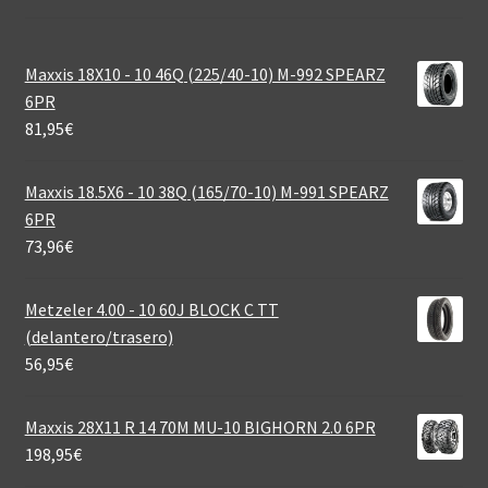
Maxxis 18X10 - 10 46Q (225/40-10) M-992 SPEARZ
6PR
81,95
€
Maxxis 18.5X6 - 10 38Q (165/70-10) M-991 SPEARZ
6PR
73,96
€
Metzeler 4.00 - 10 60J BLOCK C TT
(delantero/trasero)
56,95
€
Maxxis 28X11 R 14 70M MU-10 BIGHORN 2.0 6PR
198,95
€