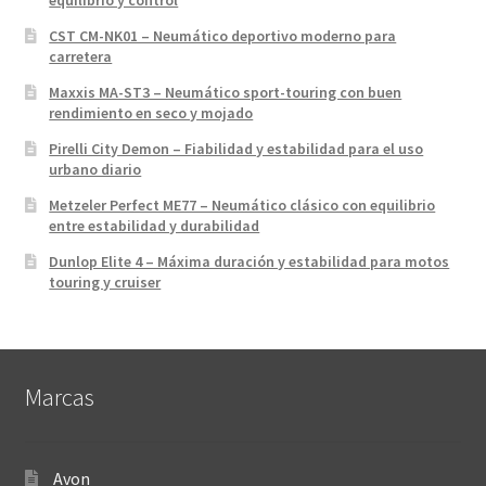
equilibrio y control
CST CM-NK01 – Neumático deportivo moderno para
carretera
Maxxis MA-ST3 – Neumático sport-touring con buen
rendimiento en seco y mojado
Pirelli City Demon – Fiabilidad y estabilidad para el uso
urbano diario
Metzeler Perfect ME77 – Neumático clásico con equilibrio
entre estabilidad y durabilidad
Dunlop Elite 4 – Máxima duración y estabilidad para motos
touring y cruiser
Marcas
Avon