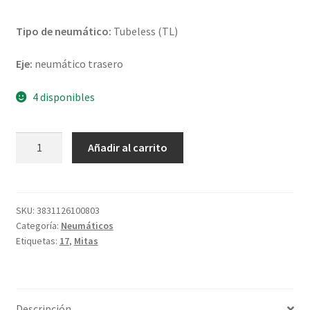
Tipo de neumático:
Tubeless (TL)
Eje:
neumático trasero
4 disponibles
Mitas
Añadir al carrito
Sport
Force+
140/70
ZR
SKU:
3831126100803
Categoría:
Neumáticos
17
Etiquetas:
17
,
Mitas
66W
TL
(trasero)
cantidad
Descripción