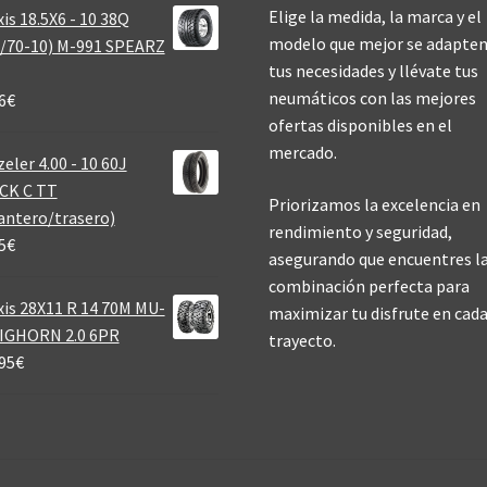
Elige la medida, la marca y el
is 18.5X6 - 10 38Q
modelo que mejor se adapten
/70-10) M-991 SPEARZ
tus necesidades y llévate tus
neumáticos con las mejores
6
€
ofertas disponibles en el
mercado.
eler 4.00 - 10 60J
CK C TT
Priorizamos la excelencia en
antero/trasero)
rendimiento y seguridad,
5
€
asegurando que encuentres l
combinación perfecta para
is 28X11 R 14 70M MU-
maximizar tu disfrute en cad
BIGHORN 2.0 6PR
trayecto.
95
€