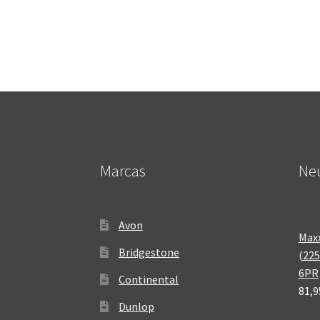
Marcas
Neu
Avon
Maxx
Bridgestone
(225
6PR
Continental
81,9
Dunlop