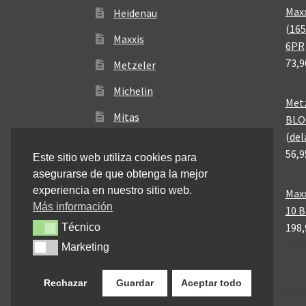
Maxx
Heidenau
(165
Maxxis
6PR
73,9
Metzeler
Michelin
Metz
Mitas
BLO
(del
Pirelli
56,9
Este sitio web utiliza cookies para
asegurarse de que obtenga la mejor
experiencia en nuestro sitio web.
Maxx
Más información
10 
198,
Técnico
Técnico
Marketing
Marketing
Rechazar
Guardar
Aceptar todo