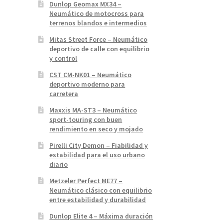
Dunlop Geomax MX34 –
Neumático de motocross para
terrenos blandos e intermedios
Mitas Street Force – Neumático
deportivo de calle con equilibrio
y control
CST CM-NK01 – Neumático
deportivo moderno para
carretera
Maxxis MA-ST3 – Neumático
sport-touring con buen
rendimiento en seco y mojado
Pirelli City Demon – Fiabilidad y
estabilidad para el uso urbano
diario
Metzeler Perfect ME77 –
Neumático clásico con equilibrio
entre estabilidad y durabilidad
Dunlop Elite 4 – Máxima duración