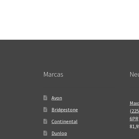
Marcas
Neu
Avon
Maxx
Bridgestone
(225
6PR
Continental
81,9
Dunlop