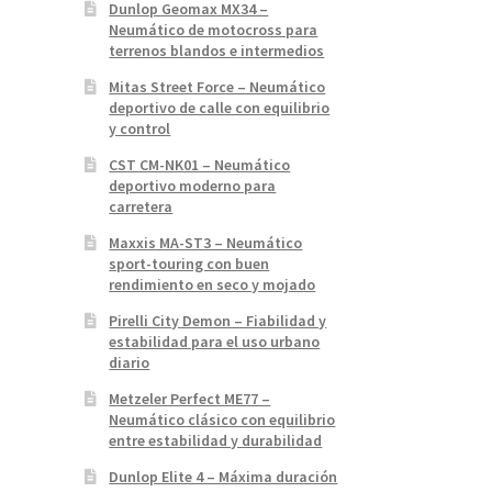
Dunlop Geomax MX34 –
Neumático de motocross para
terrenos blandos e intermedios
Mitas Street Force – Neumático
deportivo de calle con equilibrio
y control
CST CM-NK01 – Neumático
deportivo moderno para
carretera
Maxxis MA-ST3 – Neumático
sport-touring con buen
rendimiento en seco y mojado
Pirelli City Demon – Fiabilidad y
estabilidad para el uso urbano
diario
Metzeler Perfect ME77 –
Neumático clásico con equilibrio
entre estabilidad y durabilidad
Dunlop Elite 4 – Máxima duración