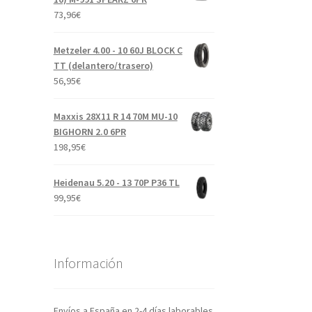
73,96
€
Metzeler 4.00 - 10 60J BLOCK C
TT (delantero/trasero)
56,95
€
Maxxis 28X11 R 14 70M MU-10
BIGHORN 2.0 6PR
198,95
€
Heidenau 5.20 - 13 70P P36 TL
99,95
€
Información
Envíos a España en 2-4 días laborables