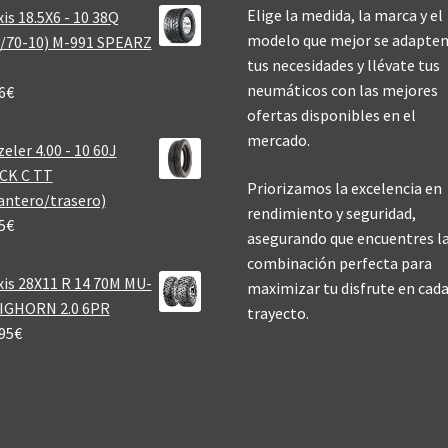
Elige la medida, la marca y el
is 18.5X6 - 10 38Q
modelo que mejor se adapten
/70-10) M-991 SPEARZ
tus necesidades y llévate tus
neumáticos con las mejores
6
€
ofertas disponibles en el
mercado.
eler 4.00 - 10 60J
CK C TT
Priorizamos la excelencia en
antero/trasero)
rendimiento y seguridad,
5
€
asegurando que encuentres l
combinación perfecta para
is 28X11 R 14 70M MU-
maximizar tu disfrute en cad
BIGHORN 2.0 6PR
trayecto.
95
€