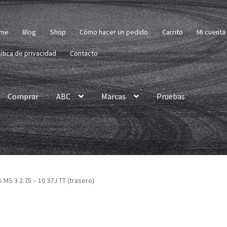
me
Blog
Shop
Cómo hacer un pedido
Carrito
Mi cuenta
ítica de privacidad
Contacto
Comprar
ABC
Marcas
Pruebas
 MS 3 2.75 – 10 37J TT (trasero)