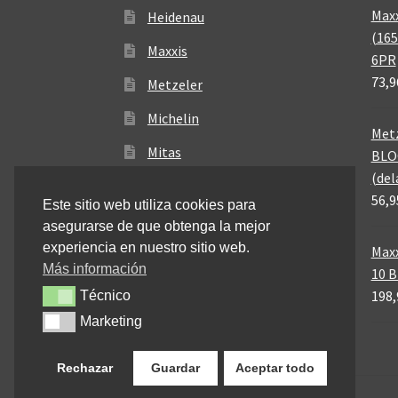
Maxx
Heidenau
(165
Maxxis
6PR
73,9
Metzeler
Michelin
Metz
Mitas
BLO
(del
Pirelli
56,9
Este sitio web utiliza cookies para
asegurarse de que obtenga la mejor
experiencia en nuestro sitio web.
Maxx
Más información
10 
198,
Técnico
Técnico
Marketing
Marketing
Rechazar
Guardar
Aceptar todo