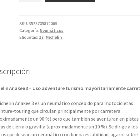
3
C
150/70
SKU:
3528705872069
Categoría:
Neumáticos
R
Etiquetas:
17
,
Michelin
17
69V
TL
(trasero)
scripción
cantidad
elin Anakee 3 – Uso adventure turismo mayoritariamente carre
ichelin Anakee 3 es un neumático concebido para motocicletas
nture-touring que circulan principalmente por carretera
oximadamente un 90 %) pero que también se aventuran en pistas
ras de tierra o gravilla (aproximadamente un 10 %). Se dirige a los
tos que desean un neumático con buena estabilidad, agarre sobre