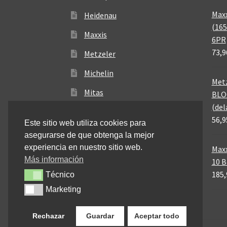
Maxx
Heidenau
(165
Maxxis
6PR
73,9
Metzeler
Michelin
Metz
Mitas
BLO
(del
Pirelli
56,9
Este sitio web utiliza cookies para
asegurarse de que obtenga la mejor
experiencia en nuestro sitio web.
Maxx
Más información
10 
185,
Técnico
Técnico
Marketing
Marketing
Rechazar
Guardar
Aceptar todo