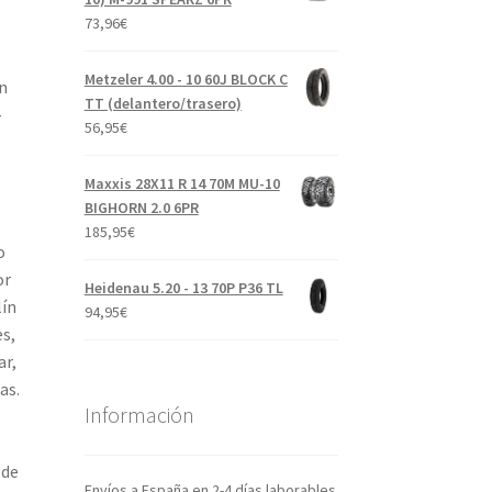
73,96
€
Metzeler 4.00 - 10 60J BLOCK C
n
TT (delantero/trasero)
-
56,95
€
Maxxis 28X11 R 14 70M MU-10
BIGHORN 2.0 6PR
185,95
€
o
or
Heidenau 5.20 - 13 70P P36 TL
lín
94,95
€
s,
ar,
as.
Información
 de
Envíos a España en 2-4 días laborables