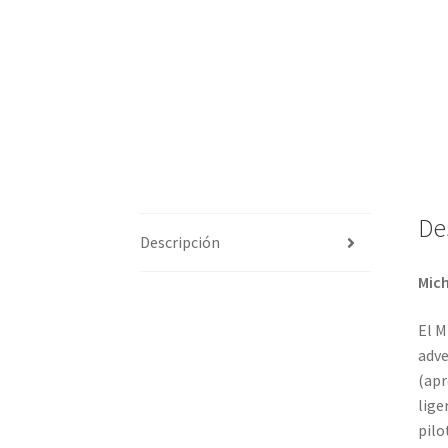
De
Descripción
Mich
El M
adve
(apr
lige
pilo