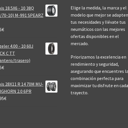
Elige la medida, la marca y el
is 18.5X6 - 10 38Q
modelo que mejor se adapten
/70-10) M-991 SPEARZ
tus necesidades y llévate tus
neumáticos con las mejores
6
€
ofertas disponibles en el
mercado.
eler 4.00 - 10 60J
CK C TT
Priorizamos la excelencia en
antero/trasero)
rendimiento y seguridad,
5
€
asegurando que encuentres l
combinación perfecta para
is 28X11 R 14 70M MU-
maximizar tu disfrute en cad
BIGHORN 2.0 6PR
trayecto.
95
€