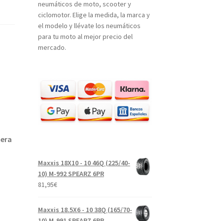
neumáticos de moto, scooter y
ciclomotor. Elige la medida, la marca y
el modelo y llévate los neumáticos
para tu moto al mejor precio del
mercado.
tera
Maxxis 18X10 - 10 46Q (225/40-
10) M-992 SPEARZ 6PR
81,95
€
Maxxis 18.5X6 - 10 38Q (165/70-
10) M-991 SPEARZ 6PR