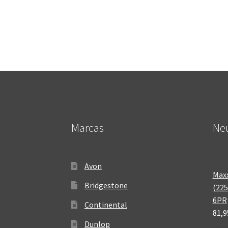
Marcas
Neu
Avon
Maxx
Bridgestone
(225
6PR
Continental
81,9
Dunlop