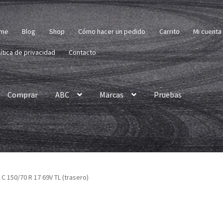
me
Blog
Shop
Cómo hacer un pedido
Carrito
Mi cuenta
ítica de privacidad
Contacto
Comprar
ABC
Marcas
Pruebas
 C 150/70 R 17 69V TL (trasero)