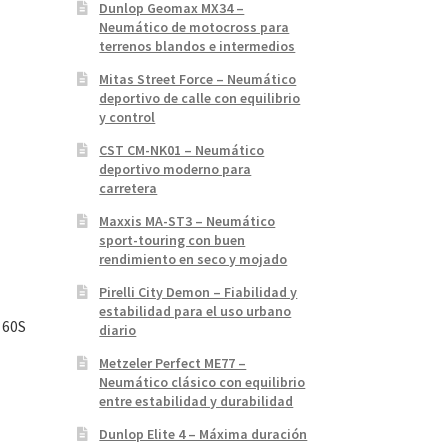
Dunlop Geomax MX34 –
Neumático de motocross para
terrenos blandos e intermedios
Mitas Street Force – Neumático
deportivo de calle con equilibrio
y control
CST CM-NK01 – Neumático
deportivo moderno para
carretera
Maxxis MA-ST3 – Neumático
sport-touring con buen
rendimiento en seco y mojado
Pirelli City Demon – Fiabilidad y
estabilidad para el uso urbano
 60S
diario
Metzeler Perfect ME77 –
Neumático clásico con equilibrio
entre estabilidad y durabilidad
Dunlop Elite 4 – Máxima duración