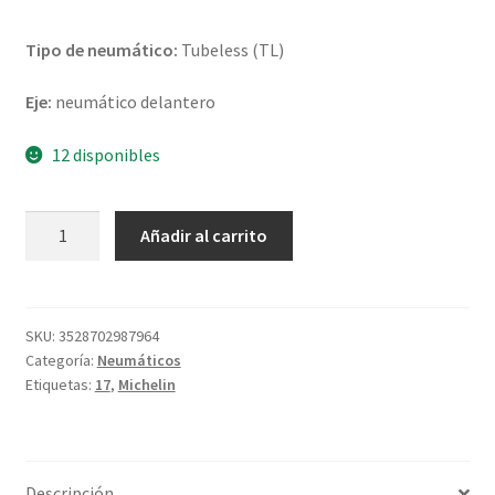
Tipo de neumático:
Tubeless (TL)
Eje:
neumático delantero
12 disponibles
Michelin
Añadir al carrito
Pilot
Street
Radial
120/70
SKU:
3528702987964
Categoría:
Neumáticos
R
Etiquetas:
17
,
Michelin
17
58H
TL
(delantero)
Descripción