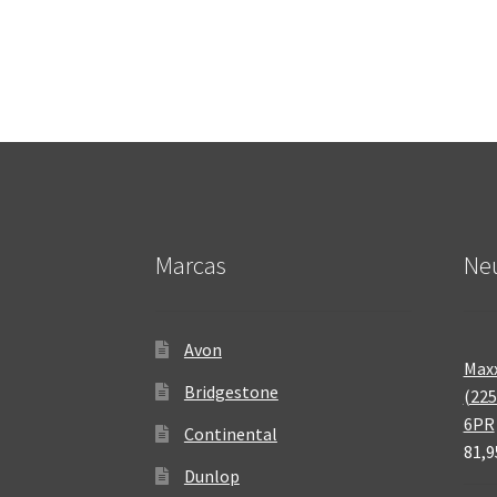
Marcas
Neu
Avon
Maxx
Bridgestone
(225
6PR
Continental
81,9
Dunlop