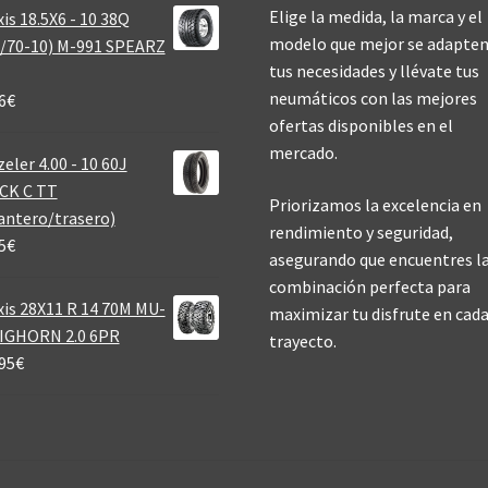
Elige la medida, la marca y el
is 18.5X6 - 10 38Q
modelo que mejor se adapten
/70-10) M-991 SPEARZ
tus necesidades y llévate tus
neumáticos con las mejores
6
€
ofertas disponibles en el
mercado.
eler 4.00 - 10 60J
CK C TT
Priorizamos la excelencia en
antero/trasero)
rendimiento y seguridad,
5
€
asegurando que encuentres l
combinación perfecta para
is 28X11 R 14 70M MU-
maximizar tu disfrute en cad
BIGHORN 2.0 6PR
trayecto.
95
€