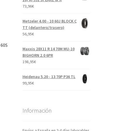
73,96
€
Metzeler 4.00 - 10 60J BLOCK C
TT (delantero/trasero)
56,95
€
 60S
Maxxis 28X11 R 14 70M MU-10
BIGHORN 2.0 6PR
198,95
€
Heidenau 5.20 - 13 70P P36 TL
99,95
€
Información
Envíos a España en 2-4 días laborables