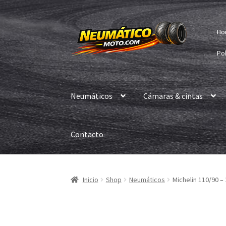
Ir
Ir
Ho
a
al
la
contenido
Pol
navegación
Neumáticos
Cámaras & cintas
Contacto
Inicio
Shop
Neumáticos
Michelin 110/90 – 