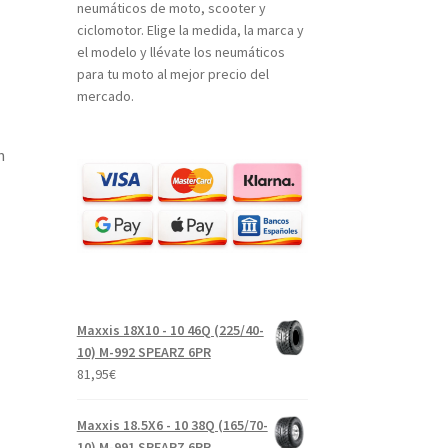
neumáticos de moto, scooter y
ciclomotor. Elige la medida, la marca y
el modelo y llévate los neumáticos
para tu moto al mejor precio del
mercado.
n
Maxxis 18X10 - 10 46Q (225/40-
10) M-992 SPEARZ 6PR
81,95
€
Maxxis 18.5X6 - 10 38Q (165/70-
10) M-991 SPEARZ 6PR