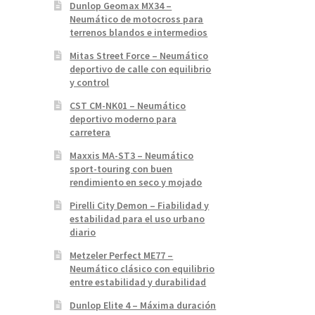
Dunlop Geomax MX34 –
Neumático de motocross para
terrenos blandos e intermedios
Mitas Street Force – Neumático
deportivo de calle con equilibrio
y control
CST CM-NK01 – Neumático
deportivo moderno para
carretera
Maxxis MA-ST3 – Neumático
sport-touring con buen
rendimiento en seco y mojado
Pirelli City Demon – Fiabilidad y
estabilidad para el uso urbano
diario
Metzeler Perfect ME77 –
Neumático clásico con equilibrio
entre estabilidad y durabilidad
Dunlop Elite 4 – Máxima duración