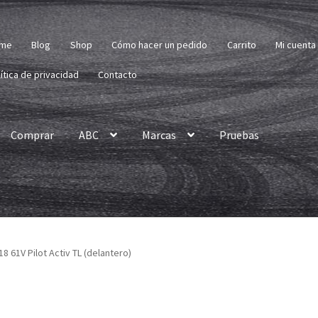
me
Blog
Shop
Cómo hacer un pedido
Carrito
Mi cuenta
ítica de privacidad
Contacto
Comprar
ABC
Marcas
Pruebas
18 61V Pilot Activ TL (delantero)