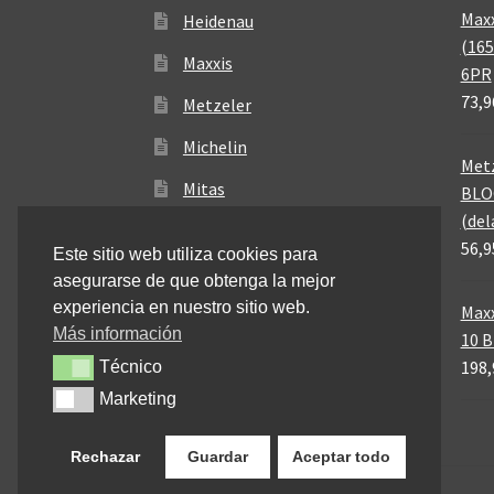
Maxx
Heidenau
(165
Maxxis
6PR
73,9
Metzeler
Michelin
Metz
Mitas
BLO
(del
Pirelli
56,9
Este sitio web utiliza cookies para
asegurarse de que obtenga la mejor
experiencia en nuestro sitio web.
Maxx
Más información
10 
198,
Técnico
Técnico
Marketing
Marketing
Rechazar
Guardar
Aceptar todo