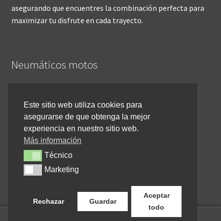
asegurando que encuentres la combinación perfecta para
maximizar tu disfrute en cada trayecto.
Neumáticos motos
Inicio
Este sitio web utiliza cookies para
asegurarse de que obtenga la mejor
Cómo comprar online
experiencia en nuestro sitio web.
Devoluciones y reembolsos
Más información
Técnico
Técnico
Cancelar pedido
Marketing
Marketing
Contacto
Aceptar
Rechazar
Guardar
todo
0