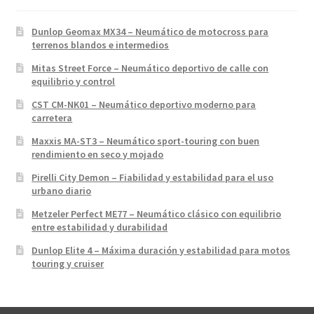
Dunlop Geomax MX34 – Neumático de motocross para
terrenos blandos e intermedios
Mitas Street Force – Neumático deportivo de calle con
equilibrio y control
CST CM-NK01 – Neumático deportivo moderno para
carretera
Maxxis MA-ST3 – Neumático sport-touring con buen
rendimiento en seco y mojado
Pirelli City Demon – Fiabilidad y estabilidad para el uso
urbano diario
Metzeler Perfect ME77 – Neumático clásico con equilibrio
entre estabilidad y durabilidad
Dunlop Elite 4 – Máxima duración y estabilidad para motos
touring y cruiser