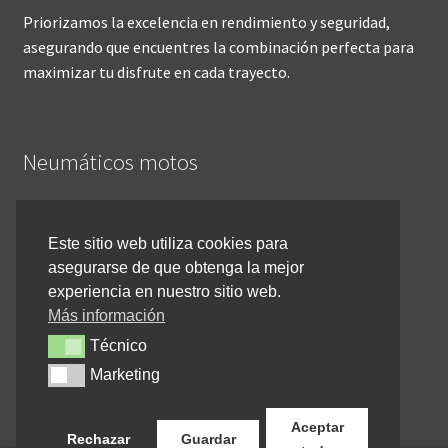
Priorizamos la excelencia en rendimiento y seguridad,
asegurando que encuentres la combinación perfecta para
maximizar tu disfrute en cada trayecto.
Neumáticos motos
Inicio
Este sitio web utiliza cookies para
asegurarse de que obtenga la mejor
Cómo comprar online
experiencia en nuestro sitio web.
Devoluciones y reembolsos
Más información
Técnico
Técnico
Cancelar pedido
Marketing
Marketing
Contacto
Aceptar
Rechazar
Guardar