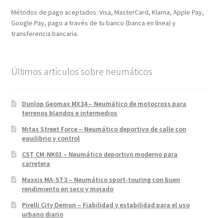
Métodos de pago aceptados: Visa, MasterCard, Klarna, Apple Pay,
Google Pay, pago a través de tu banco (banca en línea) y
transferencia bancaria.
Últimos artículos sobre neumáticos
Dunlop Geomax MX34 – Neumático de motocross para
terrenos blandos e intermedios
Mitas Street Force – Neumático deportivo de calle con
equilibrio y control
CST CM-NK01 – Neumático deportivo moderno para
carretera
Maxxis MA-ST3 – Neumático sport-touring con buen
rendimiento en seco y mojado
Pirelli City Demon – Fiabilidad y estabilidad para el uso
urbano diario