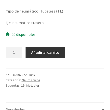
Tipo de neumático:
Tubeless (TL)
Eje:
neumático trasero
20 disponibles
Metzeler
Añadir al carrito
ME
888
Marathon
Ultra
SKU:
8019227231847
Categoría:
Neumáticos
170/80
Etiquetas:
15
,
Metzeler
B
15
77H
TL
Descripción