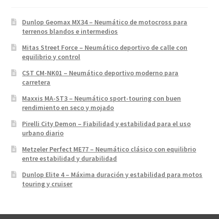
Dunlop Geomax MX34 – Neumático de motocross para
terrenos blandos e intermedios
Mitas Street Force – Neumático deportivo de calle con
equilibrio y control
CST CM-NK01 – Neumático deportivo moderno para
carretera
Maxxis MA-ST3 – Neumático sport-touring con buen
rendimiento en seco y mojado
Pirelli City Demon – Fiabilidad y estabilidad para el uso
urbano diario
Metzeler Perfect ME77 – Neumático clásico con equilibrio
entre estabilidad y durabilidad
Dunlop Elite 4 – Máxima duración y estabilidad para motos
touring y cruiser