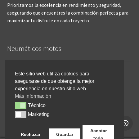
Priorizamos la excelencia en rendimiento y seguridad,
asegurando que encuentres la combinación perfecta para
maximizar tu disfrute en cada trayecto.
Neumáticos motos
Inicio
Este sitio web utiliza cookies para
asegurarse de que obtenga la mejor
Cómo comprar online
experiencia en nuestro sitio web.
Devoluciones y reembolsos
Más información
Técnico
Técnico
Cancelar pedido
Marketing
Marketing
Contacto
Aceptar
Rechazar
Guardar
todo