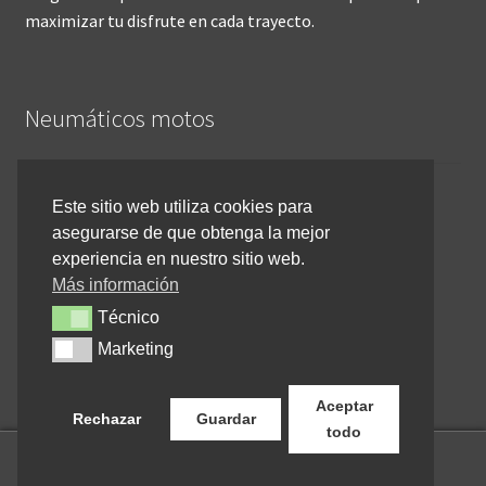
maximizar tu disfrute en cada trayecto.
Neumáticos motos
Inicio
Este sitio web utiliza cookies para
asegurarse de que obtenga la mejor
Cómo comprar online
experiencia en nuestro sitio web.
Devoluciones y reembolsos
Más información
Técnico
Técnico
Cancelar pedido
Marketing
Marketing
Contacto
Aceptar
Rechazar
Guardar
todo
0
Buscar
Buscar