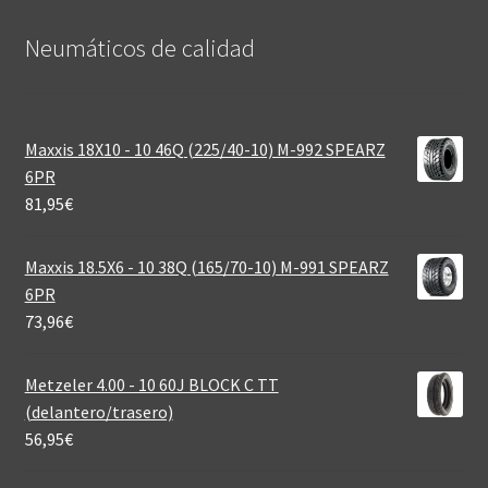
Neumáticos de calidad‎
Maxxis 18X10 - 10 46Q (225/40-10) M-992 SPEARZ
6PR
81,95
€
Maxxis 18.5X6 - 10 38Q (165/70-10) M-991 SPEARZ
6PR
73,96
€
Metzeler 4.00 - 10 60J BLOCK C TT
(delantero/trasero)
56,95
€