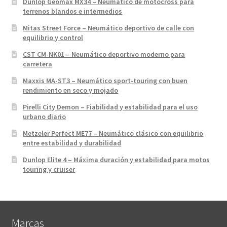
Dunlop Geomax MX34 – Neumático de motocross para
terrenos blandos e intermedios
Mitas Street Force – Neumático deportivo de calle con
equilibrio y control
CST CM-NK01 – Neumático deportivo moderno para
carretera
Maxxis MA-ST3 – Neumático sport-touring con buen
rendimiento en seco y mojado
Pirelli City Demon – Fiabilidad y estabilidad para el uso
urbano diario
Metzeler Perfect ME77 – Neumático clásico con equilibrio
entre estabilidad y durabilidad
Dunlop Elite 4 – Máxima duración y estabilidad para motos
touring y cruiser
Marcas