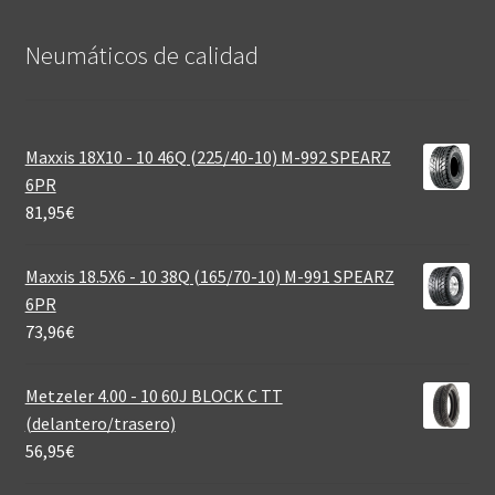
Neumáticos de calidad‎
Maxxis 18X10 - 10 46Q (225/40-10) M-992 SPEARZ
6PR
81,95
€
Maxxis 18.5X6 - 10 38Q (165/70-10) M-991 SPEARZ
6PR
73,96
€
Metzeler 4.00 - 10 60J BLOCK C TT
(delantero/trasero)
56,95
€