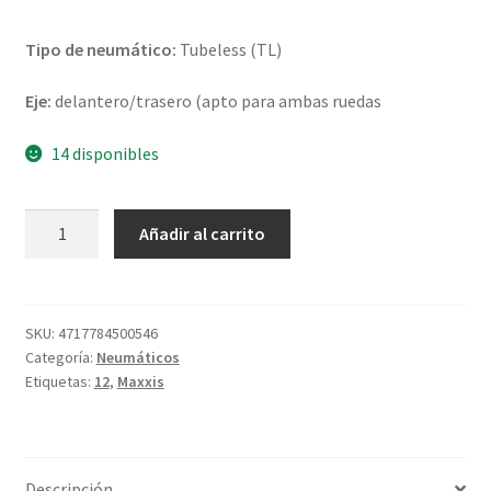
Tipo de neumático:
Tubeless (TL)
Eje:
delantero/trasero (apto para ambas ruedas
14 disponibles
Maxxis
Añadir al carrito
M-
6029
110/70
-
SKU:
4717784500546
Categoría:
Neumáticos
12
Etiquetas:
12
,
Maxxis
47J
TL
(delantero/trasero)
cantidad
Descripción