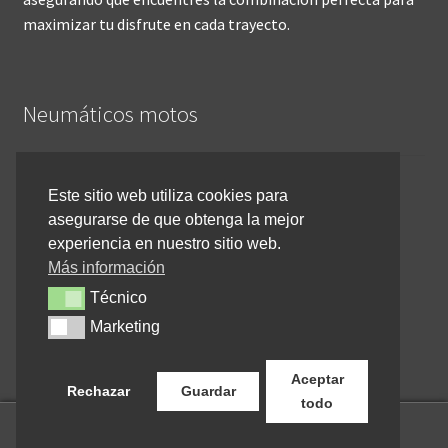
maximizar tu disfrute en cada trayecto.
Neumáticos motos
Inicio
Este sitio web utiliza cookies para
asegurarse de que obtenga la mejor
Cómo comprar online
experiencia en nuestro sitio web.
Devoluciones y reembolsos
Más información
Técnico
Técnico
Cancelar pedido
Marketing
Marketing
Contacto
Aceptar
Rechazar
Guardar
todo
0