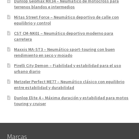
Dunlop Geomax MX34 – Neumático de motocross para
terrenos blandos e intermedios
Mitas Street Force – Neumático deportivo de calle con
equilibrio y control
CST CM-NK01 – Neumático deportivo moderno para
carretera
Maxxis MA-ST3 – Neumático sport-touring con buen
rendimiento en seco y mojado
Pirelli City Demon – Fiabilidad y estabilidad para el uso
urbano diario
Metzeler Perfect ME77 – Neumático clásico con equilibrio
entre estabilidad y durabilidad
Dunlop Elite 4 – Máxima duración y estabilidad para motos
touring y cruiser
Marcas