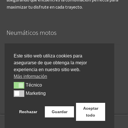
maximizar tu disfrute en cada trayecto.
Neumáticos motos
Inicio
Este sitio web utiliza cookies para
asegurarse de que obtenga la mejor
Cómo comprar online
experiencia en nuestro sitio web.
Devoluciones y reembolsos
Más información
Técnico
Técnico
Cancelar pedido
Marketing
Marketing
Contacto
Aceptar
Rechazar
Guardar
todo
0