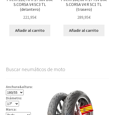
S.CORSA V4 SC3 TL
S.CORSA V4 R SC1 TL
(delantero)
(trasero)
221,95
€
289,95
€
Añadir al carrito
Añadir al carrito
Buscar neumáticos de moto
Anchura&altura:
Diámetro:
Marca: