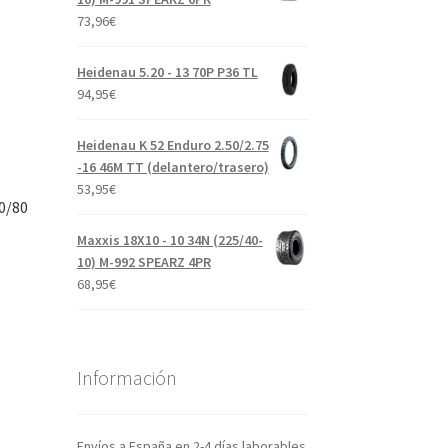
73,96
€
Heidenau 5.20 - 13 70P P36 TL
94,95
€
Heidenau K 52 Enduro 2.50/2.75
-16 46M TT (delantero/trasero)
53,95
€
0/80
Maxxis 18X10 - 10 34N (225/40-
10) M-992 SPEARZ 4PR
68,95
€
Información
Envíos a España en 2-4 días laborables