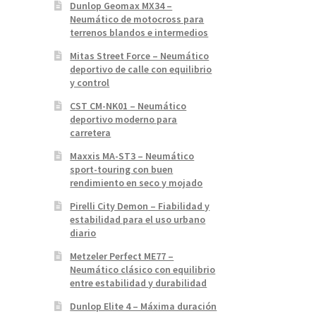
Dunlop Geomax MX34 –
Neumático de motocross para
terrenos blandos e intermedios
Mitas Street Force – Neumático
deportivo de calle con equilibrio
y control
CST CM-NK01 – Neumático
deportivo moderno para
carretera
Maxxis MA-ST3 – Neumático
sport-touring con buen
rendimiento en seco y mojado
Pirelli City Demon – Fiabilidad y
estabilidad para el uso urbano
diario
Metzeler Perfect ME77 –
Neumático clásico con equilibrio
entre estabilidad y durabilidad
Dunlop Elite 4 – Máxima duración