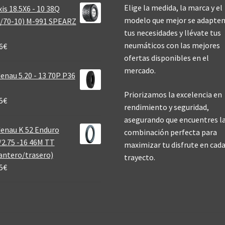
Elige la medida, la marca y el
is 18.5X6 - 10 38Q
modelo que mejor se adapten
/70-10) M-991 SPEARZ
tus necesidades y llévate tus
neumáticos con las mejores
6
€
ofertas disponibles en el
mercado.
enau 5.20 - 13 70P P36
Priorizamos la excelencia en
5
€
rendimiento y seguridad,
asegurando que encuentres l
enau K 52 Enduro
combinación perfecta para
/2.75 -16 46M TT
maximizar tu disfrute en cad
antero/trasero)
trayecto.
5
€