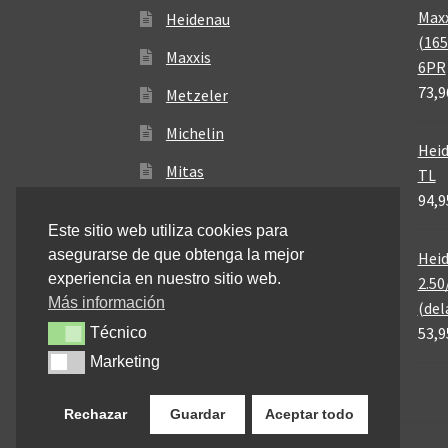
Maxx
Heidenau
(165
Maxxis
6PR
73,9
Metzeler
Michelin
Heid
Mitas
TL
94,9
Pirelli
Este sitio web utiliza cookies para
asegurarse de que obtenga la mejor
Heid
experiencia en nuestro sitio web.
2.50
Más información
(del
53,9
Técnico
Técnico
Marketing
Marketing
Rechazar
Guardar
Aceptar todo