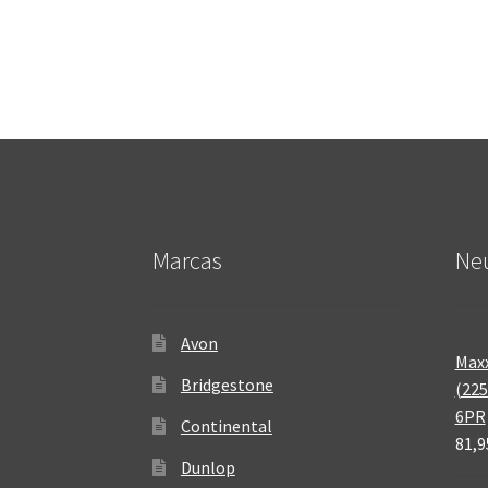
Marcas
Neu
Avon
Maxx
Bridgestone
(225
6PR
Continental
81,9
Dunlop