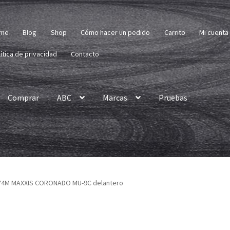
me
Blog
Shop
Cómo hacer un pedido
Carrito
Mi cuenta
ítica de privacidad
Contacto
Comprar
ABC
Marcas
Pruebas
4 74M MAXXIS CORONADO MU-9C delantero