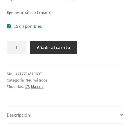
Eje:
neumático trasero
15 disponibles
Maxxis
Añadir al carrito
MA-
ST
2
G
SKU:
4717784513607
Categoría:
Neumáticos
180/55
Etiquetas:
17
,
Maxxis
ZR
17
(73W)
TL
Descripción
(trasero)
cantidad