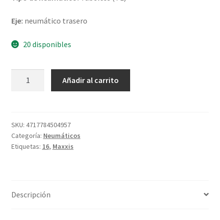
Eje:
neumático trasero
20 disponibles
Maxxis
Añadir al carrito
M-
6011
130/90
-
SKU:
4717784504957
Categoría:
Neumáticos
16
Etiquetas:
16
,
Maxxis
73H
TL
(trasero)
cantidad
Descripción