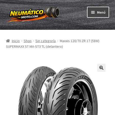
Ir
Ir
Menú
a
al
la
contenido
Expandi
navegación
Neumáticos
el
Inicio
Shop
Sin categoría
Maxxis 120/70 ZR 17 (58W)
menú
Expandi
Cámaras & cintas
SUPERMAXX ST MA-ST3 TL (delantero)
hijo
el
menú
Comprar
hijo
Expandi
ABC
el
menú
Expandi
Marcas
hijo
el
menú
Pruebas
hijo
Contacto