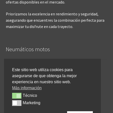
ofertas disponibles en el mercado.
Priorizamos la excelencia en rendimiento y seguridad,
asegurando que encuentres la combinación perfecta para
maximizar tu disfrute en cada trayecto.
Neumáticos motos
Inicio
Este sitio web utiliza cookies para
asegurarse de que obtenga la mejor
Cómo comprar online
experiencia en nuestro sitio web.
Devoluciones y reembolsos
Más información
Técnico
Técnico
Cancelar pedido
Marketing
Marketing
Contacto