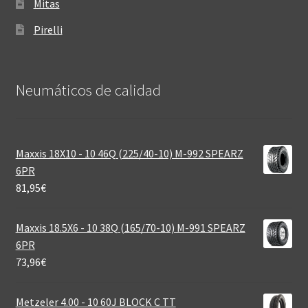
Mitas
Pirelli
Neumáticos de calidad‎
Maxxis 18X10 - 10 46Q (225/40-10) M-992 SPEARZ
6PR
81,95
€
Maxxis 18.5X6 - 10 38Q (165/70-10) M-991 SPEARZ
6PR
73,96
€
Metzeler 4.00 - 10 60J BLOCK C TT