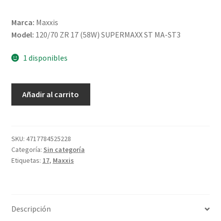
Marca:
Maxxis
Model:
120/70 ZR 17 (58W) SUPERMAXX ST MA-ST3
1 disponibles
Maxxis
Añadir al carrito
120/70
ZR
17
(58W)
SKU:
4717784525228
Categoría:
Sin categoría
SUPERMAXX
Etiquetas:
17
,
Maxxis
ST
MA-
ST3
TL
Descripción
(delantero)