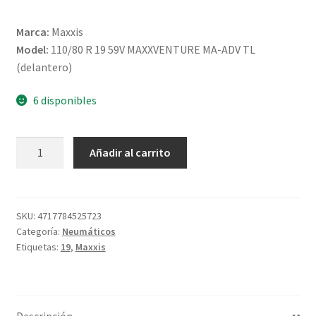
Marca:
Maxxis
Model:
110/80 R 19 59V MAXXVENTURE MA-ADV TL
(delantero)
6 disponibles
Maxxis
Añadir al carrito
110/80
R
19
59V
SKU:
4717784525723
Categoría:
Neumáticos
MAXXVENTURE
Etiquetas:
19
,
Maxxis
MA-
ADV
TL
(delantero)