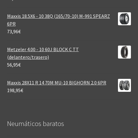
Maxxis 18.5X6 - 10 38Q (165/70-10) M-991 SPEARZ
6PR
73,96
€
Metzeler 4.00 - 10 60J BLOCK C TT
(delantero/trasero)
56,95
€
Maxxis 28X11 R 14 70M MU-10 BIGHORN 2.0 6PR
198,95
€
Neumáticos baratos