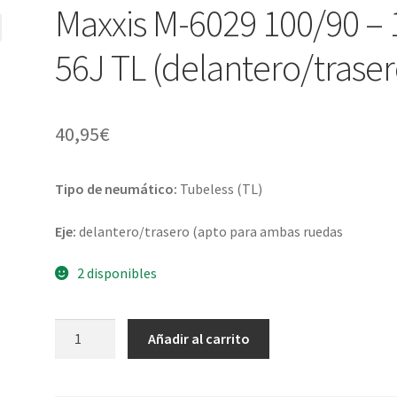
Maxxis M-6029 100/90 – 
56J TL (delantero/traser
40,95
€
Tipo de neumático:
Tubeless (TL)
Eje:
delantero/trasero (apto para ambas ruedas
2 disponibles
Maxxis
Añadir al carrito
M-
6029
100/90