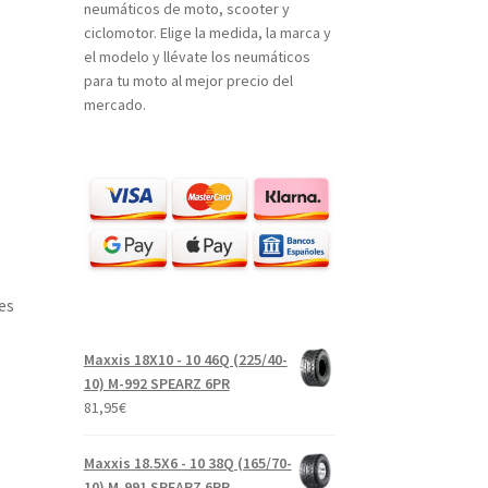
neumáticos de moto, scooter y
ciclomotor. Elige la medida, la marca y
el modelo y llévate los neumáticos
para tu moto al mejor precio del
mercado.
es
Maxxis 18X10 - 10 46Q (225/40-
10) M-992 SPEARZ 6PR
81,95
€
Maxxis 18.5X6 - 10 38Q (165/70-
e
10) M-991 SPEARZ 6PR