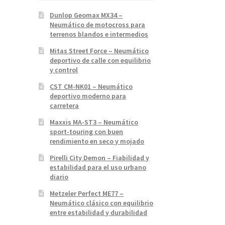
Dunlop Geomax MX34 –
Neumático de motocross para
terrenos blandos e intermedios
Mitas Street Force – Neumático
deportivo de calle con equilibrio
y control
CST CM-NK01 – Neumático
deportivo moderno para
carretera
Maxxis MA-ST3 – Neumático
sport-touring con buen
rendimiento en seco y mojado
Pirelli City Demon – Fiabilidad y
estabilidad para el uso urbano
diario
Metzeler Perfect ME77 –
Neumático clásico con equilibrio
entre estabilidad y durabilidad