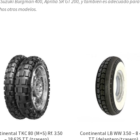
 Suzuki Burgman 400, Aprilia SR GT 200, y también es adecuado para
os otros modelos.
inental TKC 80 (M+S) Rf. 3.50
Continental LB WW 3.50 – 8 
– 18 62S TT (trasero)
TT (delantero/trasero)