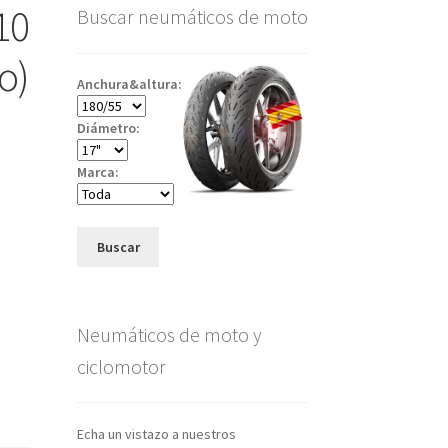
10
Buscar neumáticos de moto
o)
Anchura&altura:
Diámetro:
Marca:
Buscar
Neumáticos de moto y
ciclomotor
Echa un vistazo a nuestros