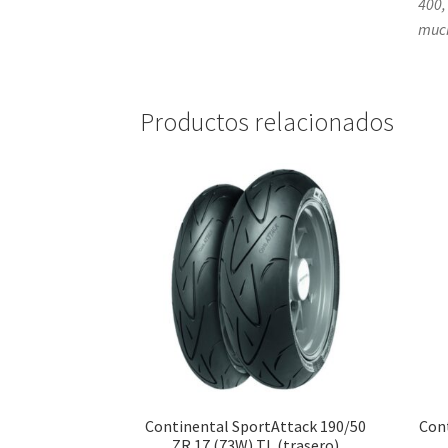
400,
much
Productos relacionados
Continental SportAttack 190/50
Cont
ZR 17 (73W) TL (trasero)