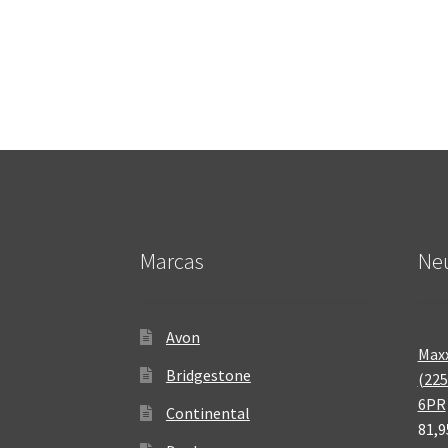
Marcas
Neu
Avon
Maxx
Bridgestone
(225
6PR
Continental
81,9