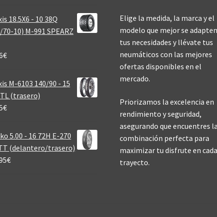
Elige la medida, la marca y el
is 18.5X6 - 10 38Q
modelo que mejor se adapten
/70-10) M-991 SPEARZ
tus necesidades y llévate tus
neumáticos con las mejores
6
€
ofertas disponibles en el
mercado.
is M-6103 140/90 - 15
TL (trasero)
Priorizamos la excelencia en
5
€
rendimiento y seguridad,
asegurando que encuentres l
ko 5.00 - 16 72H E-270
combinación perfecta para
T (delantero/trasero)
maximizar tu disfrute en cad
95
€
trayecto.