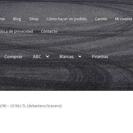
me
Blog
Shop
Cómo hacer un pedido
Carrito
Mi cuenta
ítica de privacidad
Contacto
Comprar
ABC
Marcas
Pruebas
/90 – 10 56J TL (delantero/trasero)