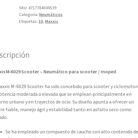
-
SKU:
4717784500539
Categoría:
Neumáticos
10
Etiquetas:
10
,
Maxxis
56J
TL
(delantero/trasero)
cantidad
scripción
is M‑6029 Scooter – Neumático para scooter / moped
axxis M-6029 Scooter ha sido concebido para scooter y ciclomotor
otencia moderada a elevada que se emplean principalmente en
rno urbano y en trayectos de ocio. Su diseño apunta a ofrecer un
re fiable, manejo ágil y estabilidad tanto en asfalto seco como
ado.
Se ha empleado un compuesto de caucho con alto contenido d