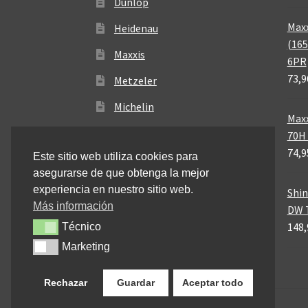
Dunlop
Maxx
Heidenau
(165
Maxxis
6PR
73,9
Metzeler
Michelin
Maxx
Mitas
70H 
74,9
Este sitio web utiliza cookies para
Pirelli
asegurarse de que obtenga la mejor
experiencia en nuestro sitio web.
Shin
Más información
DW T
148,
Técnico
Técnico
Marketing
Marketing
Rechazar
Guardar
Aceptar todo