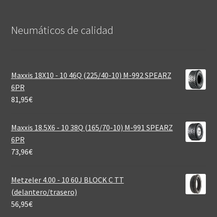
Neumáticos de calidad‎
Maxxis 18X10 - 10 46Q (225/40-10) M-992 SPEARZ
6PR
81,95
€
Maxxis 18.5X6 - 10 38Q (165/70-10) M-991 SPEARZ
6PR
73,96
€
Metzeler 4.00 - 10 60J BLOCK C TT
(delantero/trasero)
56,95
€