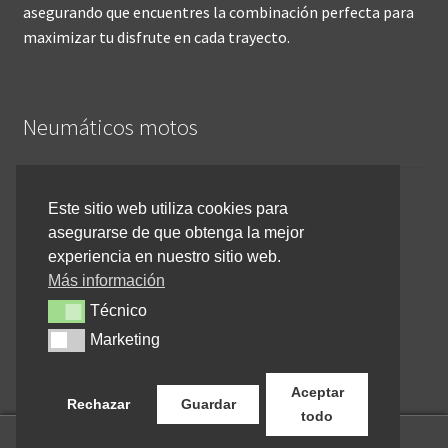
asegurando que encuentres la combinación perfecta para
maximizar tu disfrute en cada trayecto.
Neumáticos motos
Inicio
Este sitio web utiliza cookies para
asegurarse de que obtenga la mejor
Cómo comprar online
experiencia en nuestro sitio web.
Devoluciones y reembolsos
Más información
Técnico
Técnico
Cancelar pedido
Marketing
Marketing
Contacto
Aceptar
Rechazar
Guardar
todo
0