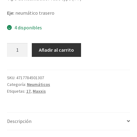
Eje:
neumático trasero
4 disponibles
Maxxis
Añadir al carrito
M-
7305
100/100
-
SKU:
4717784501307
Categoría:
Neumáticos
17
Etiquetas:
17
,
Maxxis
58M
TT
(trasero)
cantidad
Descripción