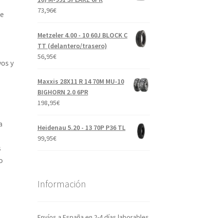
73,96
€
de
Metzeler 4.00 - 10 60J BLOCK C
TT (delantero/trasero)
56,95
€
os y
Maxxis 28X11 R 14 70M MU-10
BIGHORN 2.0 6PR
198,95
€
a
Heidenau 5.20 - 13 70P P36 TL
99,95
€
s
o
Información
Envíos a España en 2-4 días laborables