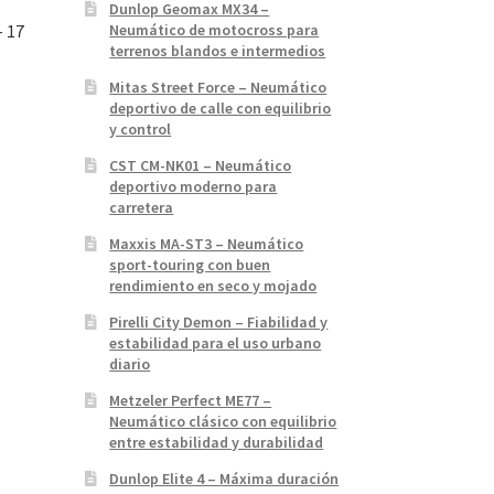
Dunlop Geomax MX34 –
Neumático de motocross para
– 17
terrenos blandos e intermedios
Mitas Street Force – Neumático
deportivo de calle con equilibrio
y control
CST CM-NK01 – Neumático
deportivo moderno para
carretera
Maxxis MA-ST3 – Neumático
sport-touring con buen
rendimiento en seco y mojado
Pirelli City Demon – Fiabilidad y
estabilidad para el uso urbano
diario
Metzeler Perfect ME77 –
Neumático clásico con equilibrio
entre estabilidad y durabilidad
Dunlop Elite 4 – Máxima duración