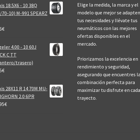
Elige la medida, la marca y el
is 18.5X6 - 10 38Q
modelo que mejor se adapten
/70-10) M-991 SPEARZ
tus necesidades y llévate tus
neumáticos con las mejores
6
€
ofertas disponibles en el
mercado.
eler 4.00 - 10 60J
CK C TT
Priorizamos la excelencia en
antero/trasero)
rendimiento y seguridad,
5
€
asegurando que encuentres l
combinación perfecta para
is 28X11 R 14 70M MU-
maximizar tu disfrute en cad
BIGHORN 2.0 6PR
trayecto.
95
€