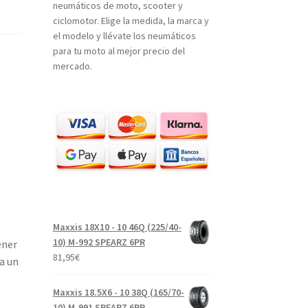
neumáticos de moto, scooter y
ciclomotor. Elige la medida, la marca y
el modelo y llévate los neumáticos
para tu moto al mejor precio del
mercado.
Maxxis 18X10 - 10 46Q (225/40-
10) M-992 SPEARZ 6PR
ener
81,95
€
a un
Maxxis 18.5X6 - 10 38Q (165/70-
10) M-991 SPEARZ 6PR