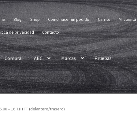
me
Blog
Shop
Cómo hacer un pedido
Carrito
Mi cuenta
ítica de privacidad
Contacto
Comprar
ABC
Marcas
Pruebas
5.00 – 16 71H TT (delantero/trasero)