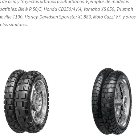
s de ocio y trayectos urbanos o suburbanos. Ejemplos de modelos
atibles: BMW R 50/5, Honda CB250/4 K4, Yamaha XS 650, Triumph
eville T100, Harley-Davidson Sportster XL 883, Moto Guzzi V7, y otros
los similares.