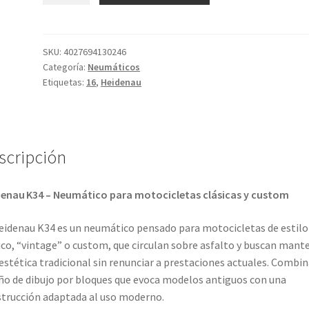
34
Rf.
5.00
SKU:
4027694130246
Categoría:
Neumáticos
-
Etiquetas:
16
,
Heidenau
16
71H
TT
(delantero/trasero)
scripción
cantidad
enau K34 – Neumático para motocicletas clásicas y custom
eidenau K34 es un neumático pensado para motocicletas de estilo
ico, “vintage” o custom, que circulan sobre asfalto y buscan mant
estética tradicional sin renunciar a prestaciones actuales. Combin
ño de dibujo por bloques que evoca modelos antiguos con una
trucción adaptada al uso moderno.