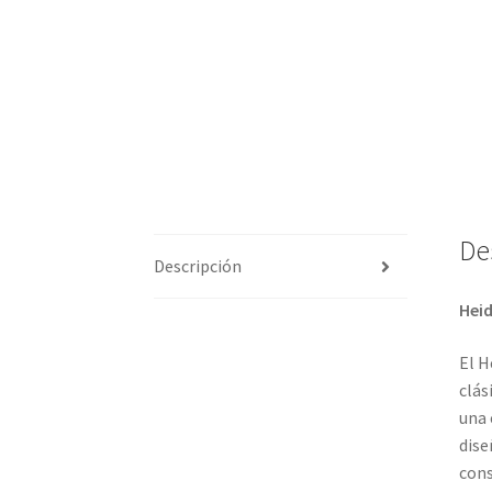
De
Descripción
Heid
El H
clás
una 
dise
cons