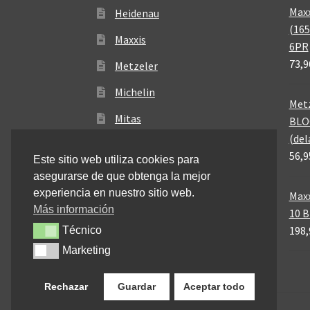
Maxx
Heidenau
(165
Maxxis
6PR
73,9
Metzeler
Michelin
Metz
Mitas
BLO
(del
Pirelli
56,9
Este sitio web utiliza cookies para
asegurarse de que obtenga la mejor
experiencia en nuestro sitio web.
Maxx
Más información
10 
198,
Técnico
Técnico
Marketing
Marketing
Rechazar
Guardar
Aceptar todo