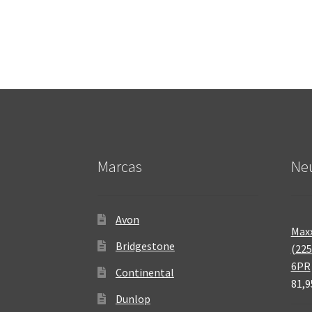
Marcas
Neu
Avon
Maxx
Bridgestone
(225
6PR
Continental
81,9
Dunlop