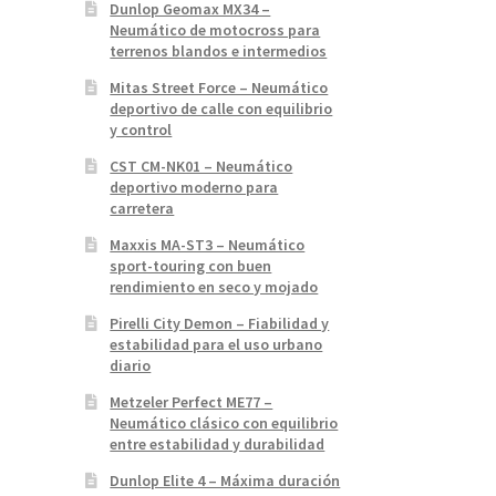
Dunlop Geomax MX34 –
Neumático de motocross para
terrenos blandos e intermedios
Mitas Street Force – Neumático
deportivo de calle con equilibrio
y control
CST CM-NK01 – Neumático
deportivo moderno para
carretera
Maxxis MA-ST3 – Neumático
sport-touring con buen
rendimiento en seco y mojado
Pirelli City Demon – Fiabilidad y
estabilidad para el uso urbano
diario
Metzeler Perfect ME77 –
Neumático clásico con equilibrio
entre estabilidad y durabilidad
Dunlop Elite 4 – Máxima duración