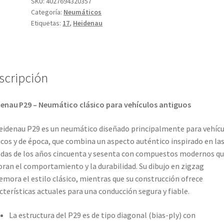
76P
SKU:
4027694320357
Categoría:
Neumáticos
P29
Etiquetas:
17
,
Heidenau
TT
cantidad
scripción
enau P29 – Neumático clásico para vehículos antiguos
eidenau P29 es un neumático diseñado principalmente para vehíc
icos y de época, que combina un aspecto auténtico inspirado en la
das de los años cincuenta y sesenta con compuestos modernos q
ran el comportamiento y la durabilidad. Su dibujo en zigzag
mora el estilo clásico, mientras que su construcción ofrece
cterísticas actuales para una conducción segura y fiable.
La estructura del P29 es de tipo diagonal (bias-ply) con