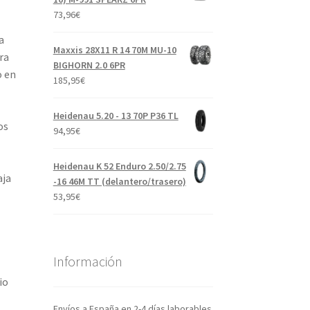
73,96
€
a
Maxxis 28X11 R 14 70M MU-10
ra
BIGHORN 2.0 6PR
o en
185,95
€
Heidenau 5.20 - 13 70P P36 TL
os
94,95
€
Heidenau K 52 Enduro 2.50/2.75
aja
-16 46M TT (delantero/trasero)
53,95
€
Información
io
Envíos a España en 2-4 días laborables