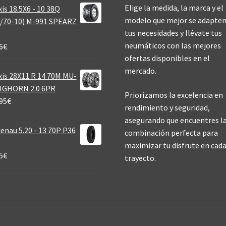
Elige la medida, la marca y el
is 18.5X6 - 10 38Q
modelo que mejor se adapten
/70-10) M-991 SPEARZ
tus necesidades y llévate tus
neumáticos con las mejores
6
€
ofertas disponibles en el
mercado.
is 28X11 R 14 70M MU-
BIGHORN 2.0 6PR
Priorizamos la excelencia en
95
€
rendimiento y seguridad,
asegurando que encuentres l
enau 5.20 - 13 70P P36
combinación perfecta para
maximizar tu disfrute en cad
5
€
trayecto.