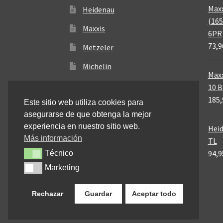
Maxx
Heidenau
(165
Maxxis
6PR
73,9
Metzeler
Michelin
Maxx
Mitas
10 
185,
Este sitio web utiliza cookies para
Pirelli
asegurarse de que obtenga la mejor
experiencia en nuestro sitio web.
Heid
Más información
TL
94,9
Técnico
Técnico
Marketing
Marketing
Rechazar
Guardar
Aceptar todo