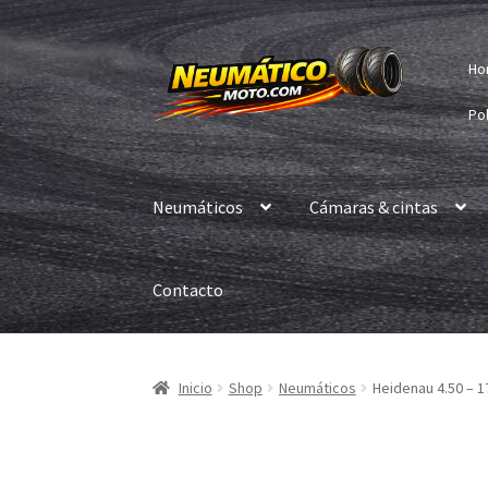
Ir
Ir
Ho
a
al
la
contenido
Pol
navegación
Neumáticos
Cámaras & cintas
Contacto
Inicio
Shop
Neumáticos
Heidenau 4.50 – 1