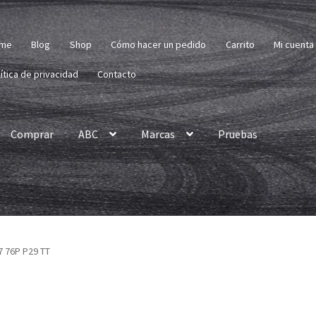
me
Blog
Shop
Cómo hacer un pedido
Carrito
Mi cuenta
ítica de privacidad
Contacto
Comprar
ABC
Marcas
Pruebas
7 76P P29 TT