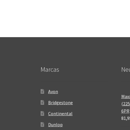
Marcas
Neu
Avon
Maxx
Bridgestone
(225
6PR
Continental
81,9
Dunlop