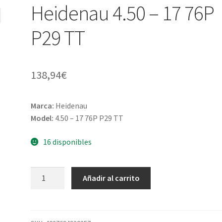
Heidenau 4.50 – 17 76P
P29 TT
138,94
€
Marca:
Heidenau
Model:
4.50 – 17 76P P29 TT
16 disponibles
Heidenau
Añadir al carrito
4.50
-
17