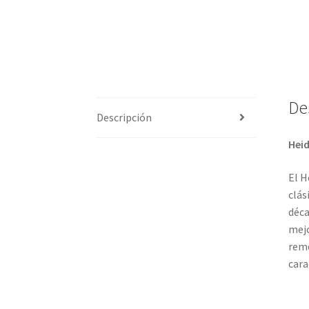
De
Descripción
Heid
El H
clás
déca
mejo
reme
cara