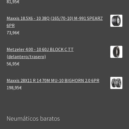
81,95
€
Maxxis 18.5X6 - 10 38Q (165/70-10) M-991 SPEARZ
6PR
73,96
€
Metzeler 4.00 - 10 60J BLOCK C TT
(delantero/trasero)
56,95
€
Maxxis 28X11 R 14 70M MU-10 BIGHORN 2.0 6PR
198,95
€
Neumáticos baratos