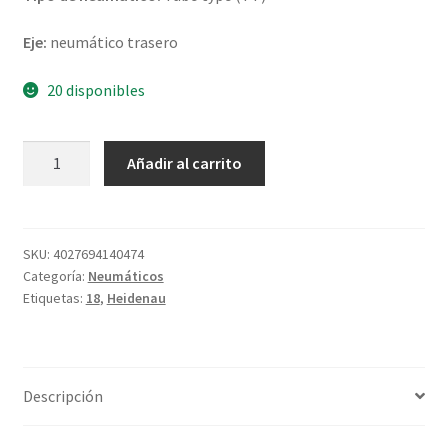
Eje:
neumático trasero
20 disponibles
Heidenau
Añadir al carrito
K
67
4.00
-
SKU:
4027694140474
Categoría:
Neumáticos
18
Etiquetas:
18
,
Heidenau
64T
TT
(trasero)
cantidad
Descripción