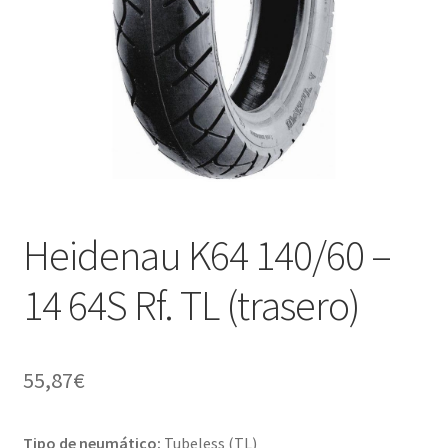
Heidenau K64 140/60 –
14 64S Rf. TL (trasero)
55,87
€
Tipo de neumático:
Tubeless (TL)