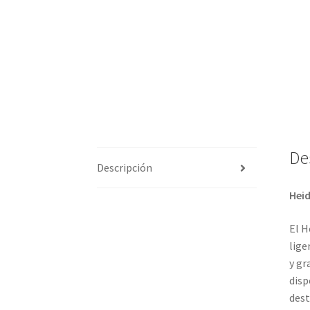
De
Descripción
Heid
El H
lige
y gr
disp
dest