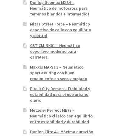
Dunlop Geomax MX34 –
Neumático de motocross para
terrenos blandos e intermedios
Mitas Street Force – Neumático
deportivo de calle con equilibrio
y control
CST CM-NK01 – Neumático
deportivo moderno para
carretera
Maxxis MA-ST3 – Neumático
sport-touring con buen
rendimiento en seco y mojado
Pirelli City Demon – Fiabilidad y
estabilidad para el uso urbano
diario
Metzeler Perfect ME77 –
Neumático clásico con equilibrio
entre estabilidad y durabilidad
Dunlop Elite 4 – Máxima duración