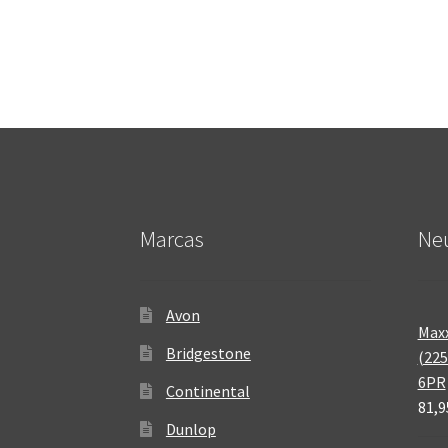
Marcas
Neu
Avon
Maxx
Bridgestone
(225
6PR
Continental
81,9
Dunlop