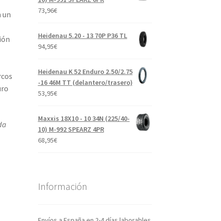
73,96
€
n un
Heidenau 5.20 - 13 70P P36 TL
ión
94,95
€
Heidenau K 52 Enduro 2.50/2.75
rcos
-16 46M TT (delantero/trasero)
uro
53,95
€
Maxxis 18X10 - 10 34N (225/40-
da
10) M-992 SPEARZ 4PR
68,95
€
Información
Envíos a España en 2-4 días laborables