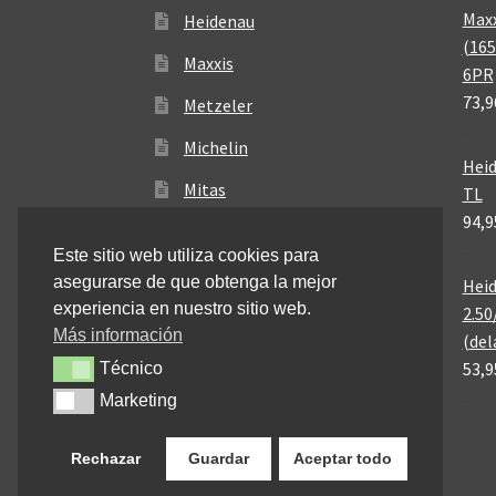
Maxx
Heidenau
(165
Maxxis
6PR
73,9
Metzeler
Michelin
Heid
Mitas
TL
94,9
Pirelli
Este sitio web utiliza cookies para
asegurarse de que obtenga la mejor
Heid
experiencia en nuestro sitio web.
2.50
Más información
(del
53,9
Técnico
Técnico
Marketing
Marketing
Rechazar
Guardar
Aceptar todo