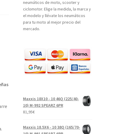
neumáticos de moto, scooter y
ciclomotor. Elige la medida, la marca y
el modelo y llévate los neumáticos
para tu moto al mejor precio del
mercado.
eñas
Maxxis 18X10 - 10 46Q (225/40-
10) M-992 SPEARZ 6PR
arre
81,95
€
Maxxis 18.5X6 - 10 38Q (165/70-
.
10) M-991 SPEARZ 6PR