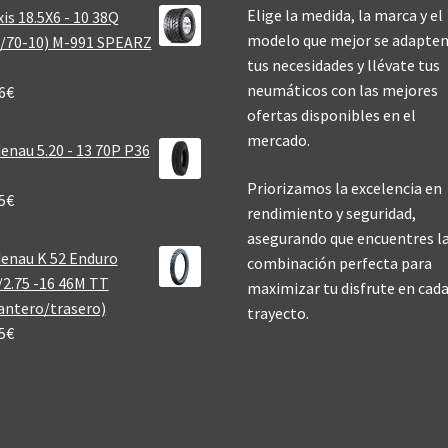
Elige la medida, la marca y el
is 18.5X6 - 10 38Q
modelo que mejor se adapten
/70-10) M-991 SPEARZ
tus necesidades y llévate tus
neumáticos con las mejores
6
€
ofertas disponibles en el
mercado.
enau 5.20 - 13 70P P36
Priorizamos la excelencia en
5
€
rendimiento y seguridad,
asegurando que encuentres l
enau K 52 Enduro
combinación perfecta para
/2.75 -16 46M TT
maximizar tu disfrute en cad
antero/trasero)
trayecto.
5
€