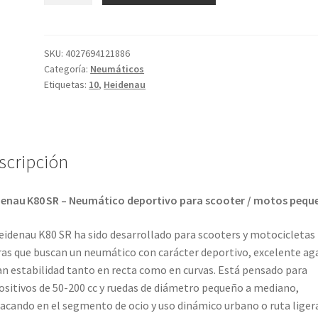
80
SR
120/90
SKU:
4027694121886
Categoría:
Neumáticos
-
Etiquetas:
10
,
Heidenau
10
66M
TL
(delantero/trasero)
scripción
cantidad
enau K80 SR – Neumático deportivo para scooter / motos pequ
eidenau K80 SR ha sido desarrollado para scooters y motocicletas
ras que buscan un neumático con carácter deportivo, excelente ag
an estabilidad tanto en recta como en curvas. Está pensado para
ositivos de 50-200 cc y ruedas de diámetro pequeño a mediano,
acando en el segmento de ocio y uso dinámico urbano o ruta ligera