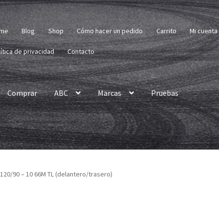
me
Blog
Shop
Cómo hacer un pedido
Carrito
Mi cuenta
ítica de privacidad
Contacto
Comprar
ABC
Marcas
Pruebas
120/90 – 10 66M TL (delantero/trasero)