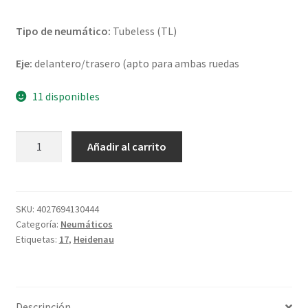
Tipo de neumático:
Tubeless (TL)
Eje:
delantero/trasero (apto para ambas ruedas
11 disponibles
Heidenau
Añadir al carrito
K
80
100/90
-
SKU:
4027694130444
Categoría:
Neumáticos
17
Etiquetas:
17
,
Heidenau
55H
TL
(delantero/trasero)
cantidad
Descripción