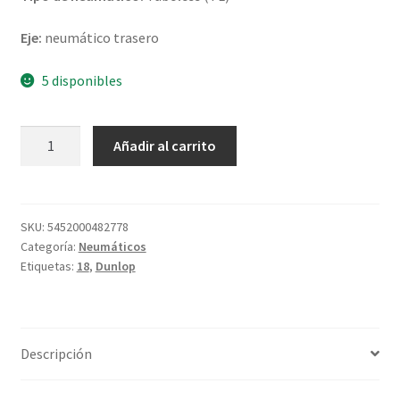
Eje:
neumático trasero
5 disponibles
Dunlop
Añadir al carrito
StreetSmart
4.00
-
18
SKU:
5452000482778
Categoría:
Neumáticos
64H
Etiquetas:
18
,
Dunlop
TL
(trasero)
cantidad
Descripción