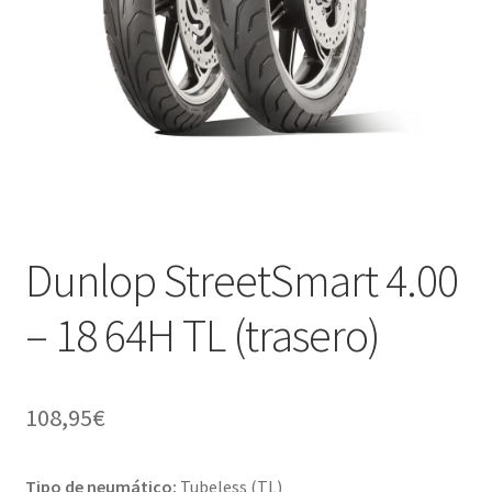
Dunlop StreetSmart 4.00
– 18 64H TL (trasero)
108,95
€
Tipo de neumático:
Tubeless (TL)