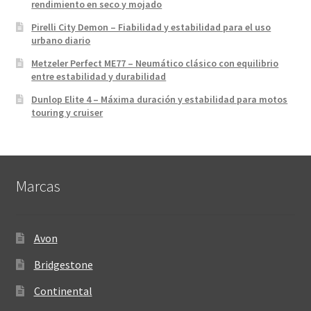
rendimiento en seco y mojado
Pirelli City Demon – Fiabilidad y estabilidad para el uso
urbano diario
Metzeler Perfect ME77 – Neumático clásico con equilibrio
entre estabilidad y durabilidad
Dunlop Elite 4 – Máxima duración y estabilidad para motos
touring y cruiser
Marcas
Avon
Bridgestone
Continental