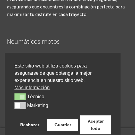
asegurando que encuentres la combinación perfecta para
maximizar tu disfrute en cada trayecto.
Neumáticos motos
Inicio
Este sitio web utiliza cookies para
asegurarse de que obtenga la mejor
Cómo comprar online
experiencia en nuestro sitio web.
Devoluciones y reembolsos
Más información
Técnico
Técnico
Cancelar pedido
Marketing
Marketing
Contacto
Aceptar
Rechazar
Guardar
todo