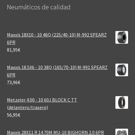
Neumáticos de calidad‎
Maxxis 18X10 - 10 46Q (225/40-10) M-992 SPEARZ
6PR
81,95
€
Maxxis 18.5X6 - 10 38Q (165/70-10) M-991 SPEARZ
6PR
73,96
€
Metzeler 4.00 - 10 60J BLOCK C TT
(delantero/trasero)
56,95
€
Maxxis 28X11 R 14 70M MU-10 BIGHORN 2.0 6PR