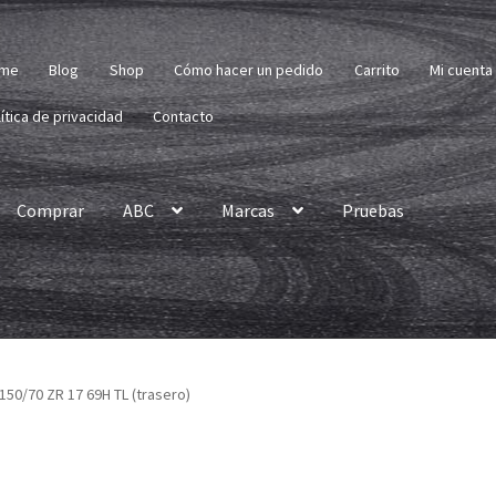
me
Blog
Shop
Cómo hacer un pedido
Carrito
Mi cuenta
ítica de privacidad
Contacto
Comprar
ABC
Marcas
Pruebas
150/70 ZR 17 69H TL (trasero)