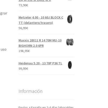
73,96
€
ograr
Metzeler 4.00 - 10 60J BLOCK C
TT (delantero/trasero)
56,95
€
Maxxis 28X11 R 14 70M MU-10
BIGHORN 2.0 6PR
y uso
198,95
€
Heidenau 5.20 - 13 70P P36 TL
99,95
€
Información
Envíos a España en 2-4 días laborables