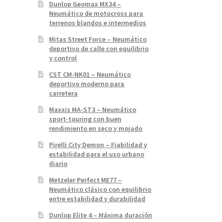
Dunlop Geomax MX34 –
Neumático de motocross para
terrenos blandos e intermedios
Mitas Street Force – Neumático
deportivo de calle con equilibrio
y control
CST CM-NK01 – Neumático
deportivo moderno para
carretera
Maxxis MA-ST3 – Neumático
sport-touring con buen
rendimiento en seco y mojado
Pirelli City Demon – Fiabilidad y
estabilidad para el uso urbano
diario
Metzeler Perfect ME77 –
Neumático clásico con equilibrio
entre estabilidad y durabilidad
Dunlop Elite 4 – Máxima duración