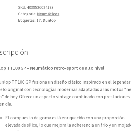
150/70
SKU:
4038526024183
Categoría:
Neumáticos
ZR
Etiquetas:
17
,
Dunlop
17
69H
TL
(trasero)
scripción
cantidad
op TT100 GP – Neumático retro-sport de alto nivel
unlop TT100 GP fusiona un diseño clásico inspirado en el legendar
lo original con tecnologías modernas adaptadas a las motos “n
o” de hoy. Ofrece un aspecto vintage combinado con prestaciones
en día.
El compuesto de goma está enriquecido con una proporción
elevada de sílice, lo que mejora la adherencia en frío y en mojad