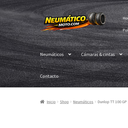
Ir
Ir
Ho
a
al
la
contenido
Pol
navegación
Neumáticos
Cámaras & cintas
Contacto
Inicio
Shop
Neumáticos
Dunlop TT 100 GP 