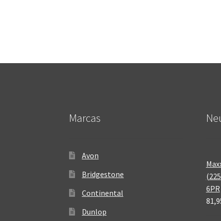
Marcas
Neu
Avon
Maxx
Bridgestone
(225
6PR
Continental
81,9
Dunlop