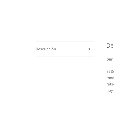
De
Descripción
Dunl
El D
mode
retr
hoy 