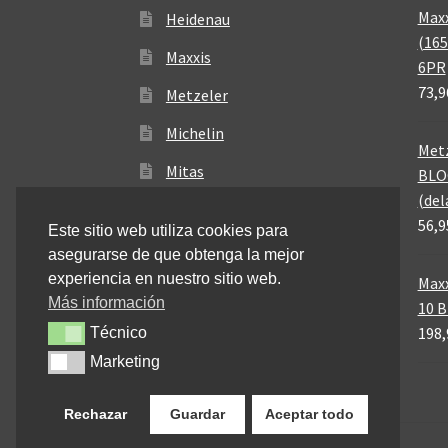
Maxx
Heidenau
(165
Maxxis
6PR
73,9
Metzeler
Michelin
Metz
Mitas
BLO
(del
Pirelli
56,9
Este sitio web utiliza cookies para
asegurarse de que obtenga la mejor
experiencia en nuestro sitio web.
Maxx
Más información
10 
198,
Técnico
Técnico
Marketing
Marketing
Rechazar
Guardar
Aceptar todo