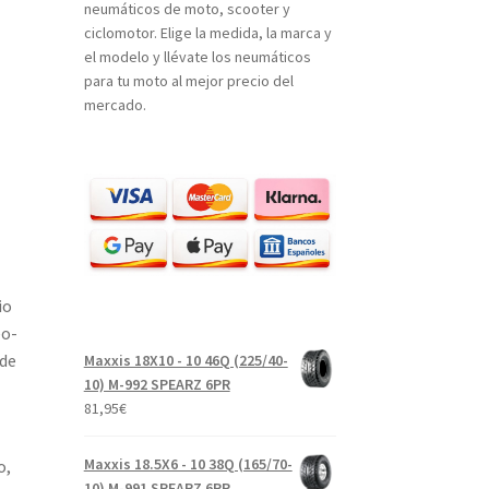
neumáticos de moto, scooter y
ciclomotor. Elige la medida, la marca y
el modelo y llévate los neumáticos
para tu moto al mejor precio del
mercado.
io
eo-
 de
Maxxis 18X10 - 10 46Q (225/40-
10) M-992 SPEARZ 6PR
81,95
€
Maxxis 18.5X6 - 10 38Q (165/70-
o,
10) M-991 SPEARZ 6PR