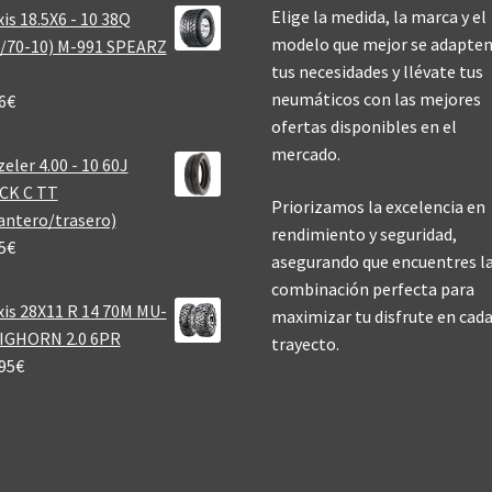
Elige la medida, la marca y el
is 18.5X6 - 10 38Q
modelo que mejor se adapten
/70-10) M-991 SPEARZ
tus necesidades y llévate tus
neumáticos con las mejores
6
€
ofertas disponibles en el
mercado.
eler 4.00 - 10 60J
CK C TT
Priorizamos la excelencia en
antero/trasero)
rendimiento y seguridad,
5
€
asegurando que encuentres l
combinación perfecta para
is 28X11 R 14 70M MU-
maximizar tu disfrute en cad
BIGHORN 2.0 6PR
trayecto.
95
€