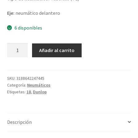
Eje:
neumático delantero
6 disponibles
Dunlop
Añadir al carrito
D
602
100/90
-
SKU:
3188642247445
Categoría:
Neumáticos
18
Etiquetas:
18
,
Dunlop
56P
TL
(delantero)
cantidad
Descripción