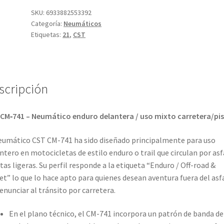
-
SKU:
6933882553392
Categoría:
Neumáticos
21
Etiquetas:
21
,
CST
54M
TT
(delantero)
cantidad
scripción
CM‑741 – Neumático enduro delantera / uso mixto carretera/pi
eumático CST CM-741 ha sido diseñado principalmente para uso
ntero en motocicletas de estilo enduro o trail que circulan por asf
stas ligeras. Su perfil responde a la etiqueta “Enduro / Off-road &
et” lo que lo hace apto para quienes desean aventura fuera del asf
renunciar al tránsito por carretera.
En el plano técnico, el CM-741 incorpora un patrón de banda de