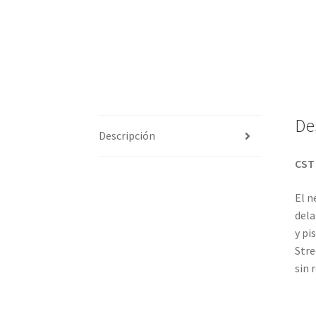
De
Descripción
CST 
El n
dela
y pi
Stre
sin 