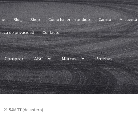
me
Blog
Shop
Cómo hacer un pedido
Carrito
Mi cuenta
ítica de privacidad
Contacto
Comprar
ABC
Marcas
Pruebas
– 21 54M TT (delantero)