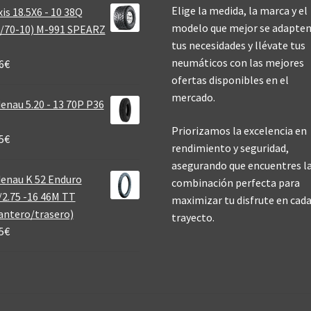
Elige la medida, la marca y el
is 18.5X6 - 10 38Q
modelo que mejor se adapten
/70-10) M-991 SPEARZ
tus necesidades y llévate tus
neumáticos con las mejores
6
€
ofertas disponibles en el
mercado.
enau 5.20 - 13 70P P36
Priorizamos la excelencia en
5
€
rendimiento y seguridad,
asegurando que encuentres l
enau K 52 Enduro
combinación perfecta para
/2.75 -16 46M TT
maximizar tu disfrute en cad
antero/trasero)
trayecto.
5
€