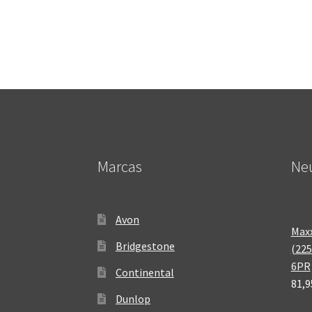
Marcas
Neu
Avon
Maxx
Bridgestone
(225
6PR
Continental
81,9
Dunlop