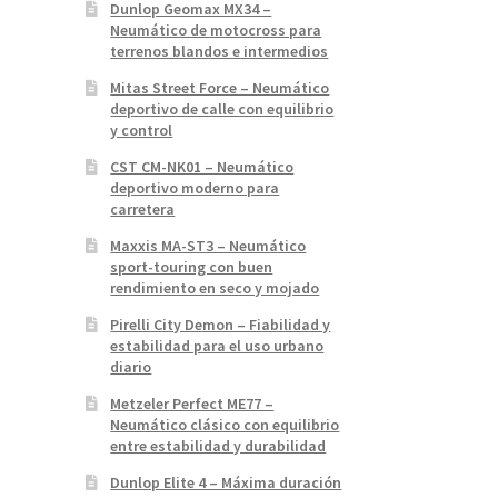
Dunlop Geomax MX34 –
Neumático de motocross para
terrenos blandos e intermedios
Mitas Street Force – Neumático
deportivo de calle con equilibrio
y control
CST CM-NK01 – Neumático
deportivo moderno para
carretera
Maxxis MA-ST3 – Neumático
sport-touring con buen
rendimiento en seco y mojado
Pirelli City Demon – Fiabilidad y
estabilidad para el uso urbano
diario
Metzeler Perfect ME77 –
Neumático clásico con equilibrio
entre estabilidad y durabilidad
Dunlop Elite 4 – Máxima duración