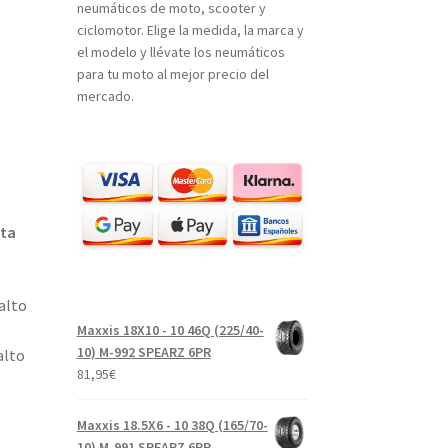
neumáticos de moto, scooter y
ciclomotor. Elige la medida, la marca y
el modelo y llévate los neumáticos
para tu moto al mejor precio del
mercado.
sta
alto
Maxxis 18X10 - 10 46Q (225/40-
10) M-992 SPEARZ 6PR
alto
81,95
€
Maxxis 18.5X6 - 10 38Q (165/70-
10) M-991 SPEARZ 6PR