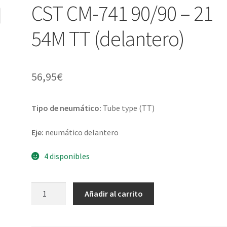
CST CM-741 90/90 – 21
54M TT (delantero)
56,95
€
Tipo de neumático:
Tube type (TT)
Eje:
neumático delantero
4 disponibles
CST
Añadir al carrito
CM-
741
90/90