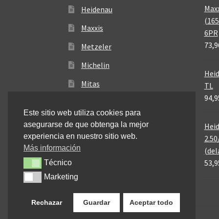
Maxx
Heidenau
(165
Maxxis
6PR
73,9
Metzeler
Michelin
Heid
Mitas
TL
94,9
Pirelli
Este sitio web utiliza cookies para
asegurarse de que obtenga la mejor
Heid
experiencia en nuestro sitio web.
2.50
Más información
(del
53,9
Técnico
Técnico
Marketing
Marketing
Rechazar
Guardar
Aceptar todo