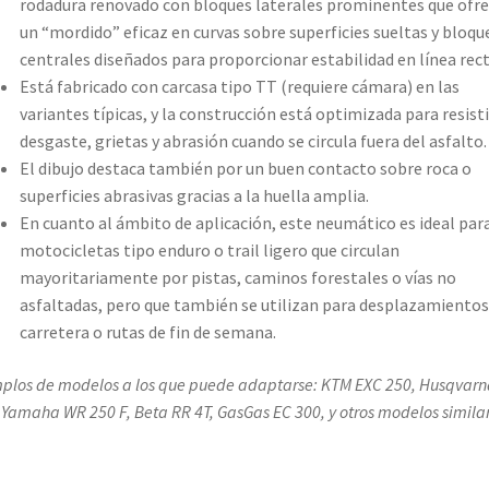
rodadura renovado con bloques laterales prominentes que ofr
un “mordido” eficaz en curvas sobre superficies sueltas y bloqu
centrales diseñados para proporcionar estabilidad en línea rect
Está fabricado con carcasa tipo TT (requiere cámara) en las
variantes típicas, y la construcción está optimizada para resisti
desgaste, grietas y abrasión cuando se circula fuera del asfalto.
El dibujo destaca también por un buen contacto sobre roca o
superficies abrasivas gracias a la huella amplia.
En cuanto al ámbito de aplicación, este neumático es ideal par
motocicletas tipo enduro o trail ligero que circulan
mayoritariamente por pistas, caminos forestales o vías no
asfaltadas, pero que también se utilizan para desplazamientos
carretera o rutas de fin de semana.
plos de modelos a los que puede adaptarse: KTM EXC 250, Husqvarn
 Yamaha WR 250 F, Beta RR 4T, GasGas EC 300, y otros modelos similar