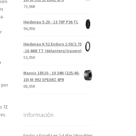
ecen
73,96
€
es
a.
Heidenau 5.20 - 13 70P P36 TL
94,95
€
r
Heidenau K 52 Enduro 2.50/2.75
-16 46M TT (delantero/trasero)
53,95
€
a
Maxxis 18X10 - 10 34N (225/40-
10) M-992 SPEARZ 4PR
 por
68,95
€
a TE
Información
es.
Envíos a España en 2-4 días laborables