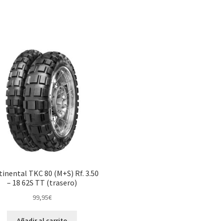
inental TKC 80 (M+S) Rf. 3.50
– 18 62S TT (trasero)
99,95
€
Añadir al carrito