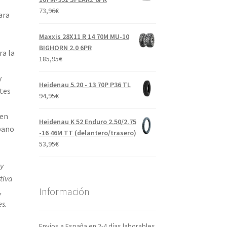
73,96
€
ara
Maxxis 28X11 R 14 70M MU-10
BIGHORN 2.0 6PR
ra la
185,95
€
y
Heidenau 5.20 - 13 70P P36 TL
tes
94,95
€
 en
Heidenau K 52 Enduro 2.50/2.75
bano
-16 46M TT (delantero/trasero)
53,95
€
 y
tiva
Información
,
s.
Envíos a España en 2-4 días laborables