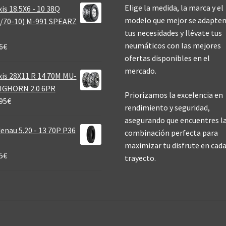
Elige la medida, la marca y el
is 18.5X6 - 10 38Q
modelo que mejor se adapten
/70-10) M-991 SPEARZ
tus necesidades y llévate tus
neumáticos con las mejores
6
€
ofertas disponibles en el
mercado.
is 28X11 R 14 70M MU-
BIGHORN 2.0 6PR
Priorizamos la excelencia en
95
€
rendimiento y seguridad,
asegurando que encuentres l
enau 5.20 - 13 70P P36
combinación perfecta para
maximizar tu disfrute en cad
5
€
trayecto.