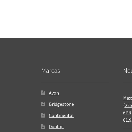
Marcas
Neu
Avon
Maxx
Bridgestone
(225
6PR
Continental
81,9
Dunlop