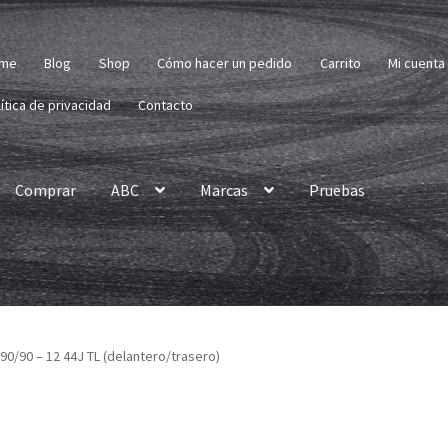
me
Blog
Shop
Cómo hacer un pedido
Carrito
Mi cuenta
ítica de privacidad
Contacto
Comprar
ABC
Marcas
Pruebas
90/90 – 12 44J TL (delantero/trasero)