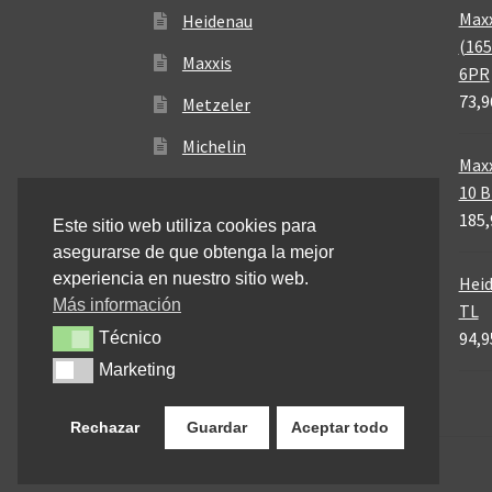
Maxx
Heidenau
(165
Maxxis
6PR
73,9
Metzeler
Michelin
Maxx
Mitas
10 
185,
Este sitio web utiliza cookies para
Pirelli
asegurarse de que obtenga la mejor
experiencia en nuestro sitio web.
Heid
Más información
TL
94,9
Técnico
Técnico
Marketing
Marketing
Rechazar
Guardar
Aceptar todo