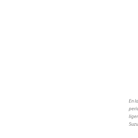
En l
peri
lige
Suzu