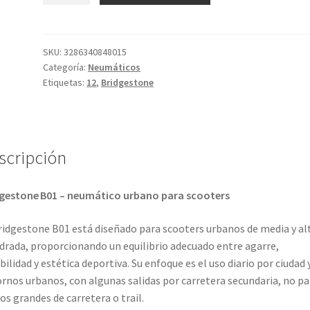
01
90/90
-
SKU:
3286340848015
Categoría:
Neumáticos
12
Etiquetas:
12
,
Bridgestone
44J
TL
(delantero/trasero)
cantidad
scripción
gestone B01 – neumático urbano para scooters
ridgestone B01 está diseñado para scooters urbanos de media y al
ndrada, proporcionando un equilibrio adecuado entre agarre,
bilidad y estética deportiva. Su enfoque es el uso diario por ciudad 
rnos urbanos, con algunas salidas por carretera secundaria, no pa
s grandes de carretera o trail.