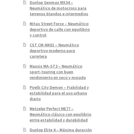
Dunlop Geomax MX34 –
Neumático de motocross para
terrenos blandos e intermedios
Mitas Street Force – Neumático
deportivo de calle con equilibrio
y control
CST CM-NK01 – Neumático
deportivo moderno para
carretera
Maxxis MA-ST3 – Neumático
sport-touring con buen
rendimiento en seco y mojado
Pirelli City Demon – Fiabilidad y
estabilidad para el uso urbano
diario
Metzeler Perfect ME77 –
Neumático clásico con equilibrio
entre estabilidad y durabilidad
Dunlop Elite 4 – Máxima duración