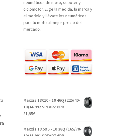
neumáticos de moto, scooter y
ciclomotor. Elige la medida, la marca y
el modelo y llévate los neumáticos
para tu moto al mejor precio del
mercado.
ta
Maxxis 18X10 - 10 46Q (225/40-
10) M-992 SPEARZ 6PR
81,95
€
y
ra
Maxxis 18.5X6 - 10 38Q (165/70-
10) M-991 SPEARZ 6PR