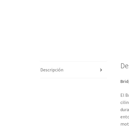
De
Descripción
Brid
El B
cili
dura
ento
moto