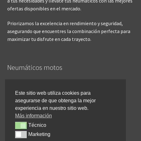
a tus necesidades y llévate tus neumáticos con las mejores
ofertas disponibles en el mercado.
Priorizamos la excelencia en rendimiento y seguridad,
asegurando que encuentres la combinación perfecta para
maximizar tu disfrute en cada trayecto.
Neumáticos motos
Inicio
Este sitio web utiliza cookies para
asegurarse de que obtenga la mejor
Cómo comprar online
experiencia en nuestro sitio web.
Devoluciones y reembolsos
Más información
Técnico
Técnico
Cancelar pedido
Marketing
Marketing
Contacto