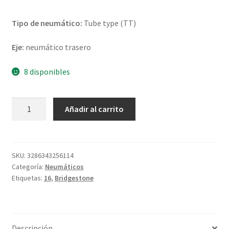
Tipo de neumático:
Tube type (TT)
Eje:
neumático trasero
8 disponibles
Bridgestone
Añadir al carrito
X
10
NHS
90/100
SKU:
3286343256114
Categoría:
Neumáticos
-
Etiquetas:
16
,
Bridgestone
16
51M
TT
(trasero)
Descripción