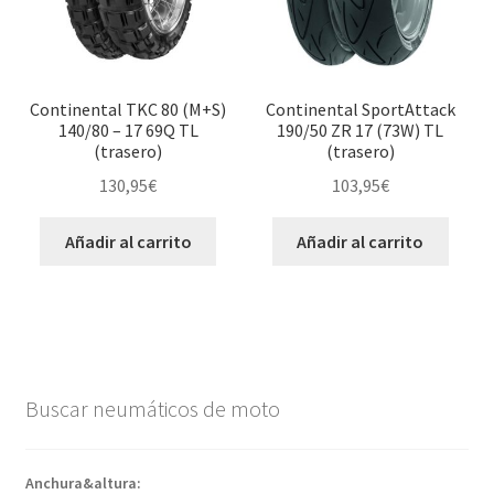
Continental TKC 80 (M+S)
Continental SportAttack
140/80 – 17 69Q TL
190/50 ZR 17 (73W) TL
(trasero)
(trasero)
130,95
€
103,95
€
Añadir al carrito
Añadir al carrito
Buscar neumáticos de moto
Anchura&altura: