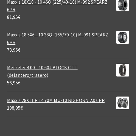
Maxxis 18X10 - 10 46Q (225/40-10) M-992 SPEARZ
6PR
81,95
€
Maxxis 18.5X6 - 10 38Q (165/70-10) M-991 SPEARZ
6PR
73,96
€
Metzeler 4.00 - 10 60J BLOCK C TT
(delantero/trasero)
56,95
€
Maxxis 28X11 R 14 70M MU-10 BIGHORN 2.0 6PR
198,95
€