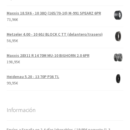
Maxxis 18.5X6 - 10 38Q (165/70-10) M-991 SPEARZ 6PR
73,96
€
Metzeler 4.00 - 10 60J BLOCK C TT (delantero/trasero)
56,95
€
Maxxis 28X11 R 14 70M MU-10 BIGHORN 2.0 6PR
198,95
€
Heidenau 5.20 - 13 70P P36 TL
99,95
€
Información
Envíos a España en 2-4 días laborables / 19.95€ paquete (1-3