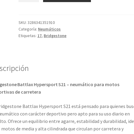
21
(M)
190/55
SKU:
3286341351910
Categoría:
Neumáticos
ZR
Etiquetas:
17
,
Bridgestone
17
(75W)
TL
(trasero)
scripción
cantidad
gestone Battlax Hypersport S21 – neumático para motos
rtivas de carretera
ridgestone Battlax Hypersport S21 está pensado para quienes bu
eumático con carácter deportivo pero apto para su uso diario en
lto. Ofrece un equilibrio entre agarre, estabilidad y durabilidad, ide
 motos de media y alta cilindrada que circulan por carretera y