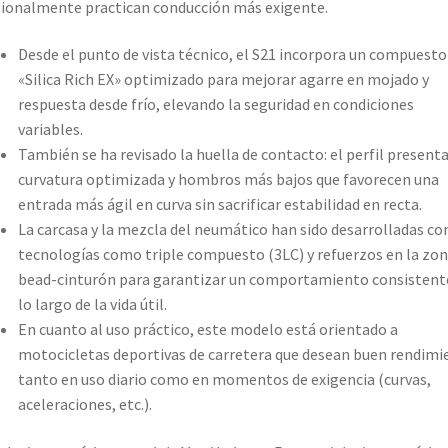
ionalmente practican conducción más exigente.
Desde el punto de vista técnico, el S21 incorpora un compuesto
«Silica Rich EX» optimizado para mejorar agarre en mojado y
respuesta desde frío, elevando la seguridad en condiciones
variables.
También se ha revisado la huella de contacto: el perfil present
curvatura optimizada y hombros más bajos que favorecen una
entrada más ágil en curva sin sacrificar estabilidad en recta.
La carcasa y la mezcla del neumático han sido desarrolladas co
tecnologías como triple compuesto (3LC) y refuerzos en la zon
bead-cinturón para garantizar un comportamiento consistent
lo largo de la vida útil.
En cuanto al uso práctico, este modelo está orientado a
motocicletas deportivas de carretera que desean buen rendimi
tanto en uso diario como en momentos de exigencia (curvas,
aceleraciones, etc.).