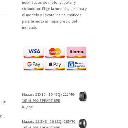
neumáticos de moto, scooter y
ciclomotor. Elige la medida, la marca y
el modelo y llévate los neumáticos
para tu moto al mejor precio del
mercado.
Maxxis 18X10 - 10 46Q (225/40-
10) M-992 SPEARZ 6PR
scan
81,95
€
al
Maxxis 18.5X6 - 10 38Q (165/70-
10) M-991 SPEARZ 6PR