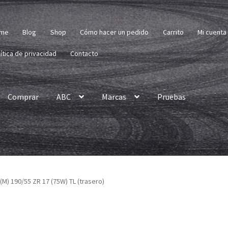
me
Blog
Shop
Cómo hacer un pedido
Carrito
Mi cuenta
ítica de privacidad
Contacto
Comprar
ABC
Marcas
Pruebas
(M) 190/55 ZR 17 (75W) TL (trasero)