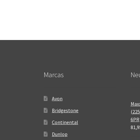
Marcas
Neu
Avon
Maxx
Bridgestone
(225
6PR
Continental
81,9
Dunlop