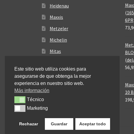
Maxx
Heidenau
(165
Maxxis
6PR
73,9
Metzeler
Michelin
Metz
Mitas
BLO
(del
Pirelli
56,9
Este sitio web utiliza cookies para
asegurarse de que obtenga la mejor
experiencia en nuestro sitio web.
Maxx
Más información
10 
198,
Técnico
Técnico
Marketing
Marketing
Rechazar
Guardar
Aceptar todo