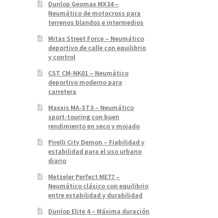
Dunlop Geomax MX34 –
Neumático de motocross para
terrenos blandos e intermedios
Mitas Street Force – Neumático
deportivo de calle con equilibrio
y control
CST CM-NK01 – Neumático
deportivo moderno para
carretera
Maxxis MA-ST3 – Neumático
sport-touring con buen
rendimiento en seco y mojado
Pirelli City Demon – Fiabilidad y
estabilidad para el uso urbano
diario
Metzeler Perfect ME77 –
Neumático clásico con equilibrio
entre estabilidad y durabilidad
Dunlop Elite 4 – Máxima duración