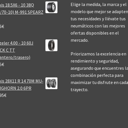
Elige la medida, la marca y el
is 18.5X6 - 10 38Q
modelo que mejor se adapten
/70-10) M-991 SPEARZ
tus necesidades y llévate tus
neumáticos con las mejores
6
€
ofertas disponibles en el
mercado.
eler 4.00 - 10 60J
CK C TT
Priorizamos la excelencia en
antero/trasero)
rendimiento y seguridad,
5
€
asegurando que encuentres l
combinación perfecta para
is 28X11 R 14 70M MU-
maximizar tu disfrute en cad
BIGHORN 2.0 6PR
trayecto.
95
€