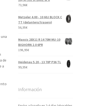
73,96
€
Metzeler 4.00 - 10 60J BLOCK C
TT (delantero/trasero)
56,95
€
a una
Maxxis 28X11 R 14 70M MU-10
BIGHORN 2.0 6PR
198,95
€
n
a de
Heidenau 5.20 - 13 70P P36 TL
e a
99,95
€
ento
Información
Envíos a España en 2-4 días laborables