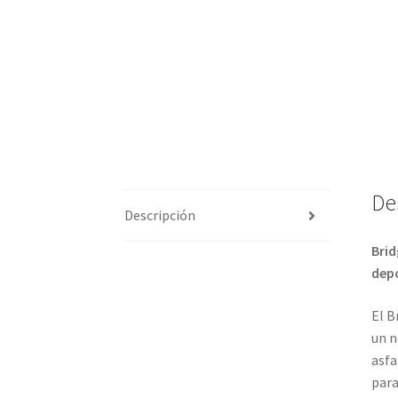
De
Descripción
Brid
depo
El B
un n
asfa
para