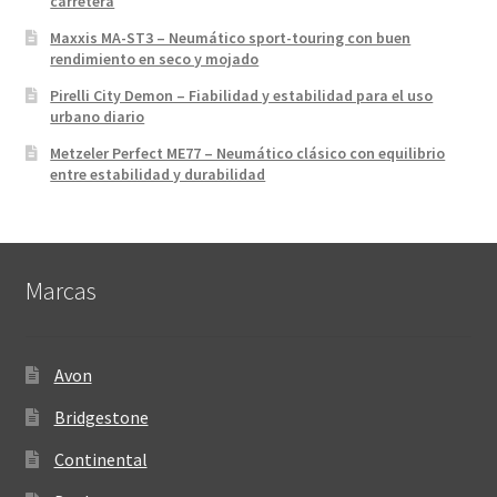
carretera
Maxxis MA-ST3 – Neumático sport-touring con buen
rendimiento en seco y mojado
Pirelli City Demon – Fiabilidad y estabilidad para el uso
urbano diario
Metzeler Perfect ME77 – Neumático clásico con equilibrio
entre estabilidad y durabilidad
Marcas
Avon
Bridgestone
Continental