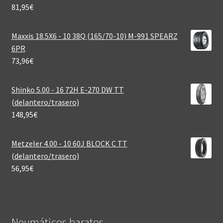
81,95
€
Maxxis 18.5X6 - 10 38Q (165/70-10) M-991 SPEARZ
6PR
73,96
€
Shinko 5.00 - 16 72H E-270 DW TT
(delantero/trasero)
148,95
€
Metzeler 4.00 - 10 60J BLOCK C TT
(delantero/trasero)
56,95
€
Neumáticos baratos