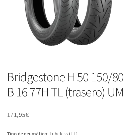
Bridgestone H 50 150/80
B 16 77H TL (trasero) UM
171,95
€
Tipo de neumático:
Tubeless (TL)