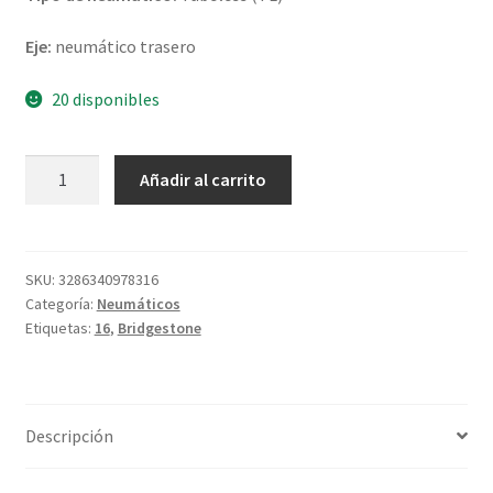
Eje:
neumático trasero
20 disponibles
Bridgestone
Añadir al carrito
H
50
150/80
B
SKU:
3286340978316
Categoría:
Neumáticos
16
Etiquetas:
16
,
Bridgestone
77H
TL
(trasero)
UM
Descripción
cantidad